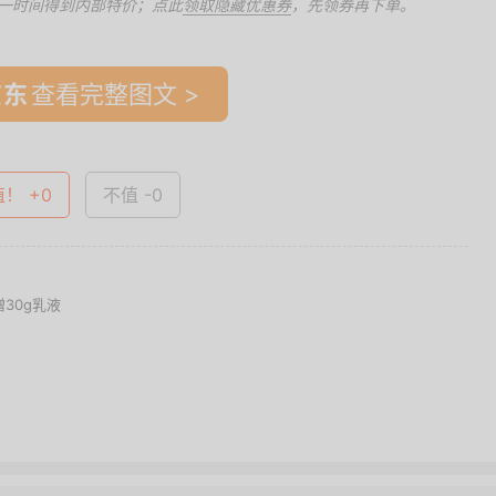
一时间得到内部特价；点此
领取隐藏优惠券
，先领券再下单。
查看完整图文 >
值！ +0
不值 -0
赠30g乳液