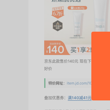
京东此款售价140元 现在下单领取满14
好价
特价网址
：
item.jd.com/10031874507
叠加优惠券：
满140减41元