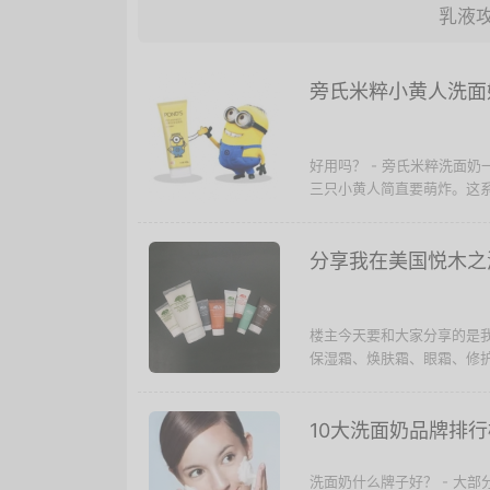
乳液
旁氏米粹小黄人洗面
好用吗？ - 旁氏米粹洗面
三只小黄人简直要萌炸。这系
分享我在美国悦木之
楼主今天要和大家分享的是
保湿霜、焕肤霜、眼霜、修护
10大洗面奶品牌排行
洗面奶什么牌子好？ - 大