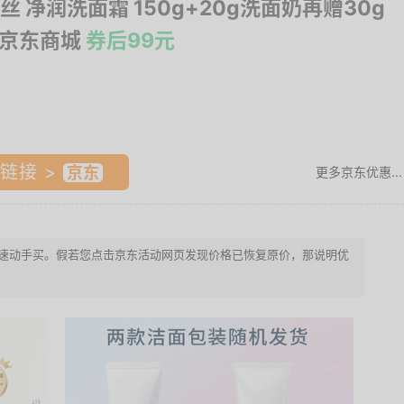
丝 净润洗面霜 150g+20g洗面奶再赠30g
 京东商城
券后99元
链接 >
更多京东优惠...
 请迅速动手买。假若您点击京东活动网页发现价格已恢复原价，那说明优