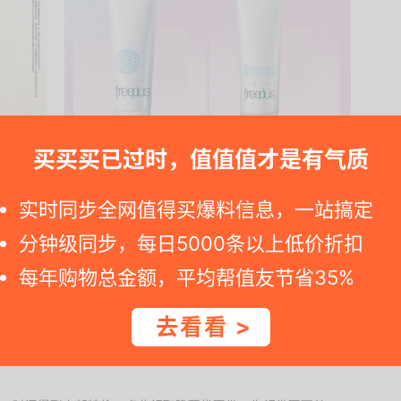
买买买已过时，值值值才是有气质
实时同步全网值得买爆料信息，一站搞定
0-41元优惠劵实付到手99元 170g洗面奶 再赠30g乳液
分钟级同步，每日5000条以上低价折扣
每年购物总金额，平均帮值友节省35%
728.....
去看看 >