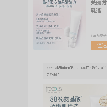
芙丽芳
乳液
-
1 年前更新
值达
++-- 网购值值值提示：优惠有时效性,
惠价逾期。 --++