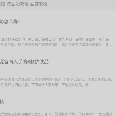
攻略
洗面奶攻略
面霜攻略
奶怎么样？
奶一直是好评很多的一款，最近新推出的小黄人系列，品质不变但换了新包装，
列共三款，粉色包装是粉润莹泽洁面乳，黑色包装是清澈净透洁面乳，黄...
源官网入手的6款护肤品
我在美国悦木之源官网上买到的6款护肤品，分别是洁面乳、活性炭净透面膜、
手霜和夜间修护霜，下面就给大家分享一下这些护肤品，分...
榜
部分洗脸的童鞋都要用到洗面奶，那么，洗面奶哪个牌子的好用呢？下面这篇文