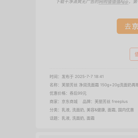
下载干净清爽无广告的
网购值值值App
，第
去
时间：发布于 2025-7-7 18:41
名称：
芙丽芳丝 净润洗面霜 150g+20g洗面奶再
优惠价格：
券后99元
商家：
京东商城
品牌：
芙丽芳丝 freeplus
分类：
乳液
,
洗面奶
,
美容&健康
,
面霜
,
国内优惠
话题：
乳液
,
洗面奶
,
面霜