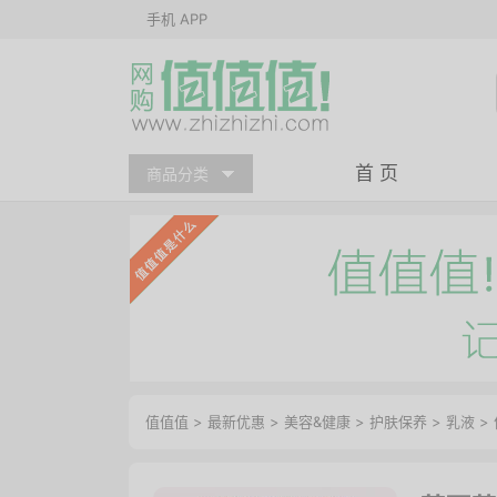
手机 APP
首 页
商品分类
值值值
>
最新优惠
>
美容&健康
>
护肤保养
>
乳液
>