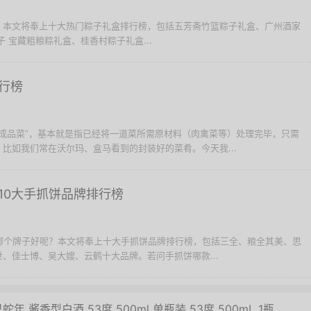
？本文将奉上十大热门粽子礼盒排行榜，包括五芳斋竹篮粽子礼盒、广州酒家
 宝藏粗粮粽礼盒、桂香村粽子礼盒...
行榜
“半成品菜”，基本就是指已经将一道菜所需原材料（肉禽菜等）处理完毕，只需
比如我们常在沃尔玛、盒马看到的封装好的菜肴。今天我...
10大手抓饼品牌排行榜
择哪个牌子好呢？本文将奉上十大手抓饼品牌排行榜，包括三全、粮全其美、思
、佳士博、吴大嫂、云鹤十大品牌。若问手抓饼哪款...
年 酱香型白酒 53度 500ml 单瓶装 53度 500mL 1瓶