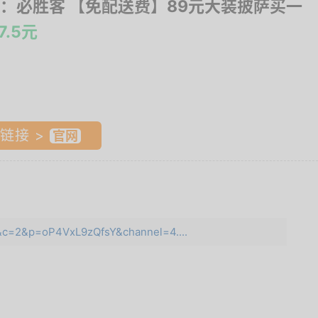
：必胜客 【免配送费】89元大装披萨买一
7.5元
链接 >
9&c=2&p=oP4VxL9zQfsY&channel=4....