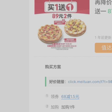
再降价
送一
8
1 年前更新
值达
购买方案
好价链接
：
click.meituan.com/t?t=
1
领券
68减1.5元
2
加购
加购1件