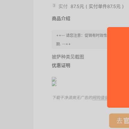
3
实付
87.5元
(
实付单件87.5元
)
商品介绍
++-- 请您注意：促销有时效性, 请赶
期. --++
披萨种类见截图
优惠证明
下载干净清爽无广告的
网购值值值App
，第
去