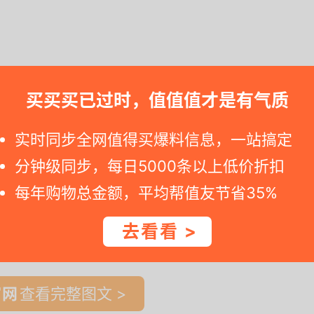
紧动手。若是您点击到美团活动页面发现价格改变，就意味着便宜价已过
买买买已过时，值值值才是有气质
实时同步全网值得买爆料信息，一站搞定
分钟级同步，每日5000条以上低价折扣
每年购物总金额，平均帮值友节省35%
去看看 >
一时间得到内部特价；点此
领取隐藏优惠券
，先领券再下单。
查看完整图文 >