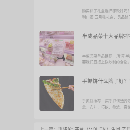
购买粽子礼盒选择哪款好呢
利口福 五月粽礼盒、良品铺子
半成品菜十大品牌排
半成品菜单品推荐 - 所谓
要我们直接上锅炒制的食物。
手抓饼什么牌子好？
手抓饼推荐 - 买手抓饼选
念、安井、巧侬、希波、喜世
上一篇：
再降价: 茅台（MOUTAI）生肖 乙巳蛇