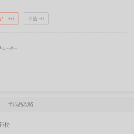
值！ +0
不值 -0
萨买一送一
半成品攻略
行榜