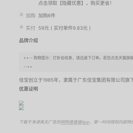
点击领取【隐藏优惠】，购买更省！
3
加购
加购6件
4
实付
59元
(
实付单件9.83元
)
品牌介绍
++-- 购物提示：打折会结束，请迅速下订单。若您点击天猫旗
--++
佳宝创立于1985年，隶属于广东佳宝集团有限公司旗
优惠证明
下载干净清爽无广告的
网购值值值App
，第一时间得到内部特