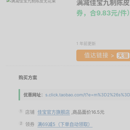
满减佳宝九制陈皮
券，合9.83元/件
1 年前更新
值达链接 >
购买方案
优惠网址
：
s.click.taobao.com/t?e=m%3D2%26s%3D
1
店铺
佳宝官方旗舰店
,商品面价
16.5元
2
领券
满69减5（下单自动领取）