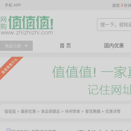
手机 APP
3
请用
秒
首 页
国内优惠
商品分类
值值值
>
最新优惠
>
食品保健品
>
休闲零食
>
蜜饯果脯
>
优惠详情