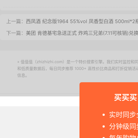
上一篇：
西凤酒 纪念版1964 55%vol 凤香型白酒 500ml*2
下一篇：
美团 肯德基宅急送正式 炸鸡三兄弟(7.11可核销)兑
» 值值值（zhizhizhi.com）是一个特价搜索引擎。我们实时
和低质量数据后，每日同步推荐 1000+ 高性价比商品和打折促销
信息。
下载值值值App
买买买
Copyright © 2011-2026 网
实时同步
分钟级同
每年购物