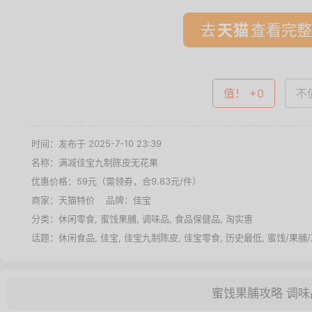
去
查看完整
值！ +0
不值
时间：发布于 2025-7-10 23:39
名称：
满减佳宝九制陈皮无花果
优惠价格：
59元（需领券，合9.83元/件）
商家：
天猫特价
品牌：
佳宝
分类：
休闲零食
,
蜜饯果脯
,
调味品
,
食品保健品
,
淘实惠
话题：
休闲食品
,
佳宝
,
佳宝九制陈皮
,
佳宝零食
,
历史最低
,
蜜饯/果脯
蜜饯果脯攻略
调味