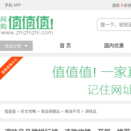
手机 APP
3
请用
秒
首 页
国内优惠
商品分类
值值值
>
好文攻略
>
食品保健品
>
粮油干货
>
调味品