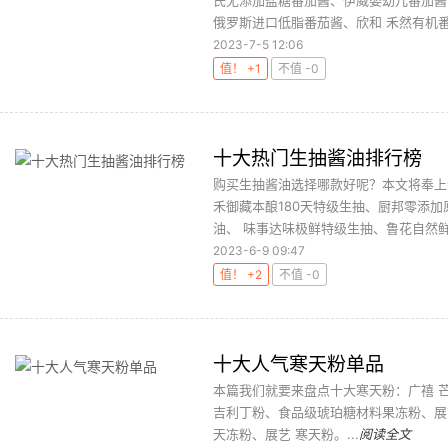
氏无添加盐糖番茄酱、伊威婴幼儿番茄酱
俄罗斯进口低脂番茄酱、欣和 禾然有机番
2023-7-5 12:06
值！ +1
不值 -0
十大热门生抽酱油排行榜
购买生抽酱油选择哪款好呢？本文将奉上
禾御藏本酿180天特级生抽、厨邦零添加
油、 味事达味极鲜特级生抽、鲁花自然鲜
2023-6-9 09:47
值！ +2
不值 -0
十大人气寒天粉单品
本篇我们就要来盘点十大寒天粉：广禧 
吉利丁粉、食品级琥珀糖材料果冻粉、展艺
天冻粉、展艺 寒天粉。...
阅读全文