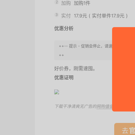
2
加购
加购1件
3
实付
17.9元
(
实付单件17.9元
)
优惠分析
++-- 提示 - 促销会停止，请速度买之。
++
好价券，刚需速囤。
优惠证明
下载干净清爽无广告的
网购值值值App
，第
去