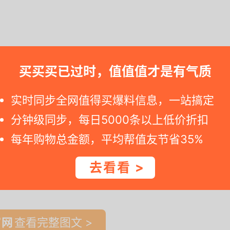
买买买已过时，值值值才是有气质
若是您点击美团活动网址看到标价已恢复原价, 可能就是活动已失效 --
实时同步全网值得买爆料信息，一站搞定
分钟级同步，每日5000条以上低价折扣
每年购物总金额，平均帮值友节省35%
去看看 >
一时间得到内部特价；点此
领取隐藏优惠券
，先领券再下单。
查看完整图文 >