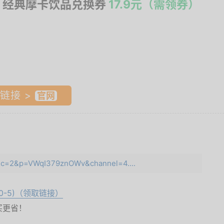
 经典摩卡饮品兑换券
17.9元（需领券）
链接 >
1&c=2&p=VWqI379znOWv&channel=4....
0-5)（领取链接）
买更省！