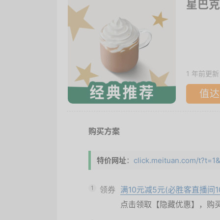
星巴克
1 年前更新
值达
购买方案
特价网址
：
click.meituan.com/t?t=
1
领券
满10元减5元(必胜客直播间1
点击领取【隐藏优惠】，购