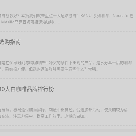
咖啡哪款好？本篇我们就来盘点十大速溶咖啡：KANU 系列咖啡、Nescafe 雀
 MAXIM马克西姆蓝瓶速溶咖啡、...
选购指南
咖啡是在忙碌时间与喝咖啡产生冲突的条件下出现的产品，是水分萃干后的咖啡
，确实很方便。但选购速溶咖啡需要注意些什么？常喝...
10大白咖啡品牌排行榜
辛香芳醇，极易通过脑血屏障，刺激中枢神经，促进脑部活动，使头脑较为清
充沛、注意力集中，提高工作效率。少量的白咖...