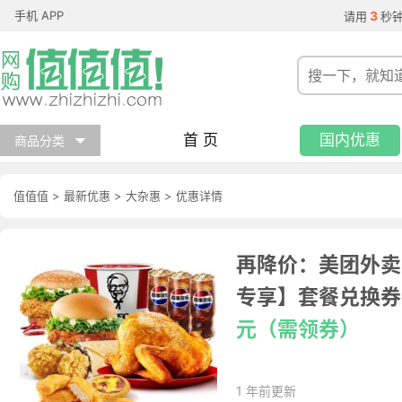
手机 APP
3
请用
秒
首 页
国内优惠
商品分类
值值值
>
最新优惠
>
大杂惠
>
优惠详情
再降价：美团外卖
专享】套餐兑换券·
元（需领券）
1 年前更新