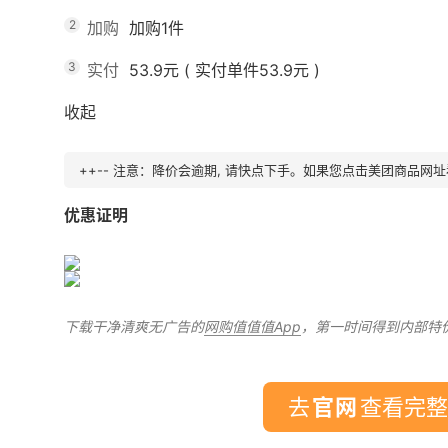
2
加购
加购1件
3
实付
53.9元
(
实付单件53.9元
)
收起
++-- 注意：降价会逾期, 请快点下手。如果您点击美团商品网址看
优惠证明
下载干净清爽无广告的
网购值值值App
，第一时间得到内部特
去
查看完整