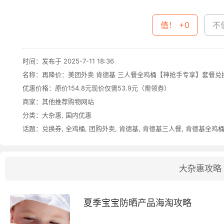
值！ +0
不值
时间：发布于 2025-7-11 18:36
名称：
再降价：美团外卖 肯德基 三人餐全鸡桶【神抢手专享】套餐兑换
优惠价格：
原价154.8元现价仅需53.9元（需领券）
商家：其他推荐购物网站
分类：
大杂惠
,
国内优惠
话题：
兑换券
,
全鸡桶
,
团购外卖
,
肯德基
,
肯德基三人餐
,
肯德基全鸡
大杂惠攻略
夏季宝宝防晒产品海淘攻略