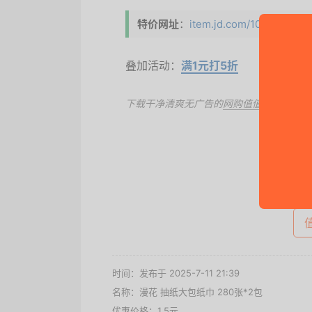
特价网址
：
item.jd.com/10114504152
叠加活动：
满1元打5折
下载干净清爽无广告的
网购值值值App
，第
去
时间：发布于 2025-7-11 21:39
名称：
漫花 抽纸大包纸巾 280张*2包
优惠价格：
1.5元