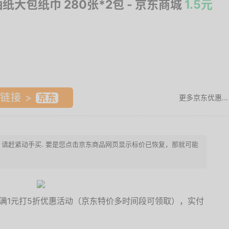
抽纸大包纸巾 280张*2包
- 京东商城
1.5元
链接 >
更多京东优惠...
终止，请赶紧动手买. 要是您点击京东商品网页显示标价已恢复，那就可能
满1元打5折优惠活动（京东特价多时间段可领取），实付