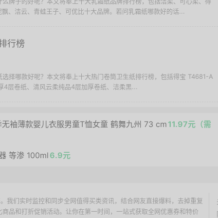
择什么牌子的好呢？本文将奉上十大乳霜纸品牌排行榜，包括洁柔、可心柔、得
飘、洁云、青蛙王子、可优比十大品牌。若问乳霜纸哪款好的话...
排行榜
纸选择哪款好呢？本文将奉上十大热门卷筒卫生纸排行榜，包括得宝 T4681-A
厚4层卷纸、清风云柔纯品4层加厚卷纸、洁柔黑...
季无袖薄款婴儿衣服男童T恤女童 鹤舞九州 73 cm
11.97元（需
等渗 100ml
6.9元
价搜索引擎。我们实时监控和同步全网值得买类资讯，结合网友直接爆料，去掉重复
性价比商品和打折促销活动。让你在第一时间，一站式获取全网优惠券和特价