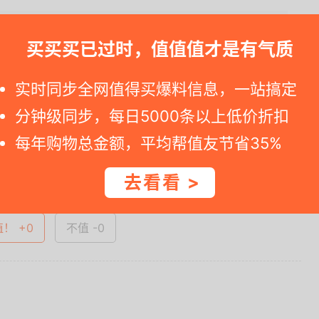
703.....
买买买已过时，值值值才是有气质
实时同步全网值得买爆料信息，一站搞定
一时间得到内部特价；点此
领取隐藏优惠券
，先领券再下单。
分钟级同步，每日5000条以上低价折扣
每年购物总金额，平均帮值友节省35%
查看完整图文 >
去看看 >
值！ +0
不值 -0