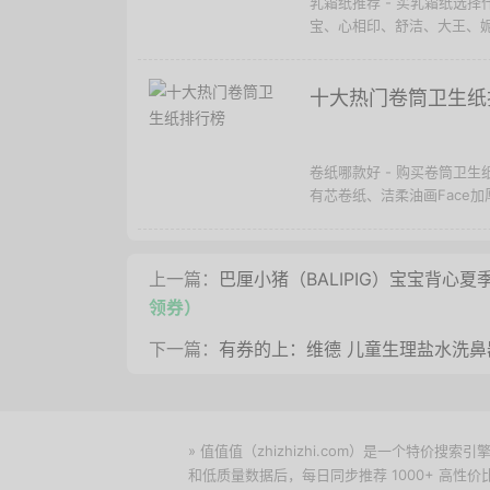
乳霜纸推荐 - 买乳霜纸选
宝、心相印、舒洁、大王、妮
十大热门卷筒卫生纸
卷纸哪款好 - 购买卷筒卫生
有芯卷纸、洁柔油画Face加
上一篇：
巴厘小猪（BALIPIG）宝宝背心夏
领券）
下一篇：
有券的上：维德 儿童生理盐水洗鼻器 
» 值值值（zhizhizhi.com）是一个特
和低质量数据后，每日同步推荐 1000+ 高