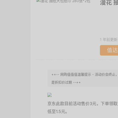
漫花 
1 年前更新
值达
++-- 网购值值值温馨提示 - 活动价会
是折扣价过期 --++
京东此款目前活动售价3元，下单领取
低至1.5元。