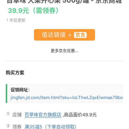
百草味 大果开心果 500g/罐
- 京东商城
39.9元（需领券）
1 年前更新
值达链接 >
更多京东优惠...
购买方案
促销网址
：
jingfen.jd.com/item.html?sku=IoLThwLZqxElwmae79boOv1
1
店铺
百草味官方旗舰店
,商品面价
49.9元
2
领券
满35减5（下单自动领取）