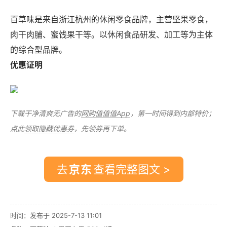
百草味是来自浙江杭州的休闲零食品牌，主营坚果零食，
肉干肉脯、蜜饯果干等。以休闲食品研发、加工等为主体
的综合型品牌。
优惠证明
下载干净清爽无广告的
网购值值值App
，第一时间得到内部特价；
点此
领取隐藏优惠券
，先领券再下单。
去
查看完整图文 >
时间：发布于 2025-7-13 11:01