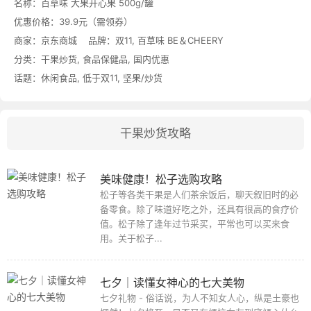
名称：
百草味 大果开心果 500g/罐
优惠价格：
39.9元（需领券）
商家：
京东商城
品牌：
双11
,
百草味 BE＆CHEERY
分类：
干果炒货
,
食品保健品
,
国内优惠
话题：
休闲食品
,
低于双11
,
坚果/炒货
干果炒货攻略
美味健康！松子选购攻略
松子等各类干果是人们茶余饭后，聊天叙旧时的必
备零食。除了味道好吃之外，还具有很高的食疗价
值。松子除了逢年过节采买，平常也可以买来食
用。关于松子...
七夕│读懂女神心的七大美物
七夕礼物 - 俗话说，为人不知女人心，纵是土豪也