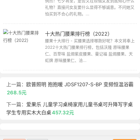
惘然！七夕将至，是否又在烦恼女友到底倾心什么
礼物？直接问女友要什么显得不够诚意。不问她又
怕买到不合心的礼物。...
十大热门腰果排行榜（2022）
腰果十大排行 - 买腰果选择哪款好呢？本文将奉上
2022十大热门腰果排行榜，包括沃隆 原味腰果
仁、百草味 盐焗紫皮腰果、曼记福 盐焗腰果、天
虹牌 原味腰果仁、洽...
上一篇：
欧普照明 抱抱暖 JDSF1207-S-BP 变频恒温浴霸
268.5元
下一篇：
爱果乐 儿童学习桌椅家用儿童书桌可升降写字桌
学生专用实木大白桌
457.32元