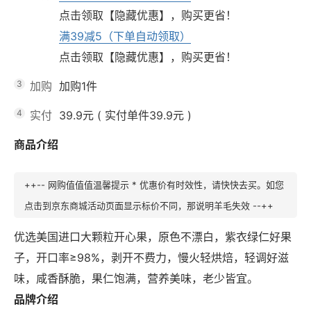
点击领取【隐藏优惠】，购买更省！
满39减5（下单自动领取）
点击领取【隐藏优惠】，购买更省！
3
加购
加购1件
4
实付
39.9元
(
实付单件39.9元
)
商品介绍
++-- 网购值值值温馨提示 * 优惠价有时效性，请快快去买。如您
点击到京东商城活动页面显示标价不同，那说明羊毛失效 --++
优选美国进口大颗粒开心果，原色不漂白，紫衣绿仁好果
子，开口率≥98%，剥开不费力，慢火轻烘焙，轻调好滋
味，咸香酥脆，果仁饱满，营养美味，老少皆宜。
品牌介绍