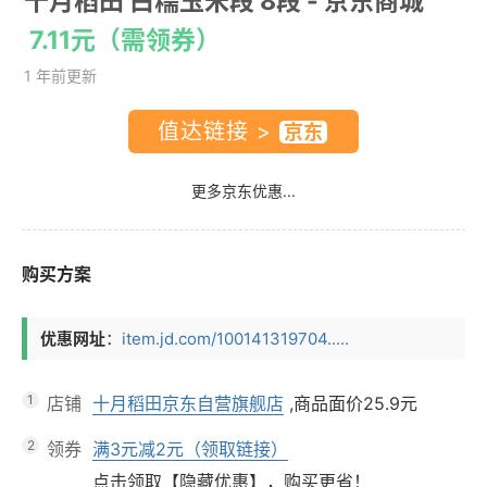
十月稻田 白糯玉米段 8段
- 京东商城
7.11元（需领券）
1 年前更新
值达链接 >
更多京东优惠...
购买方案
优惠网址
：
item.jd.com/100141319704.....
1
店铺
十月稻田京东自营旗舰店
,商品面价
25.9元
2
领券
满3元减2元（领取链接）
点击领取【隐藏优惠】，购买更省！