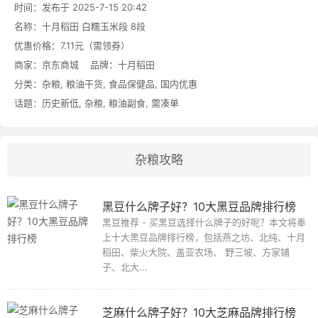
时间：发布于 2025-7-15 20:42
名称：
十月稻田 白糯玉米段 8段
优惠价格：
7.11元（需领券）
商家：
京东商城
品牌：
十月稻田
分类：
杂粮
,
粮油干货
,
食品保健品
,
国内优惠
话题：
历史新低
,
杂粮
,
粮油副食
,
需凑单
杂粮攻略
黑豆什么牌子好？10大黑豆品牌排行榜
黑豆推荐 - 买黑豆选择什么牌子的好呢？本文将奉
上十大黑豆品牌排行榜，包括燕之坊、北纯、十月
稻田、柴火大院、盖亚农场、 野三坡、方家铺
子、北大...
芝麻什么牌子好？10大芝麻品牌排行榜