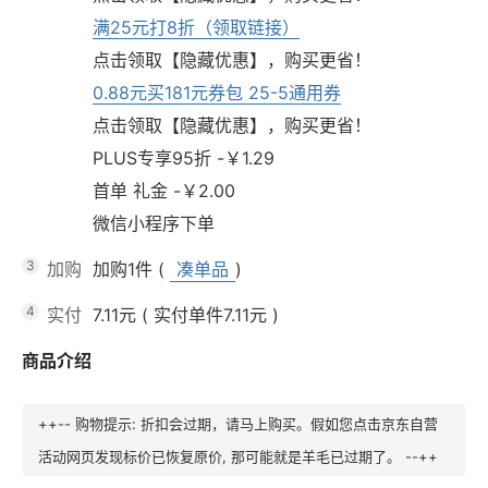
满25元打8折（领取链接）
点击领取【隐藏优惠】，购买更省！
0.88元买181元券包 25-5通用券
点击领取【隐藏优惠】，购买更省！
PLUS专享95折 -￥1.29
首单 礼金 -￥2.00
微信小程序下单
3
加购
加购1件
(
凑单品
)
4
实付
7.11元
(
实付单件7.11元
)
商品介绍
++-- 购物提示: 折扣会过期，请马上购买。假如您点击京东自营
活动网页发现标价已恢复原价, 那可能就是羊毛已过期了。 --++