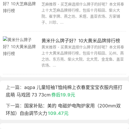
芝麻推荐 - 买芝麻选择什么牌子的好呢？本文将奉
上十大芝麻品牌排行榜，包括十月稻田、柴火大
院、崔字牌、燕之坊、禾煜、盖亚农场、方家铺
子、川珍、...
黄米什么牌子好？10大黄米品牌排行榜
黄米推荐 - 买黄米选择什么牌子的好呢？本文将奉
上十大黄米品牌排行榜，包括十月稻田、沁州、燕
之坊、东方亮、柴火大院、北大荒、金龙鱼、盖亚
农场、...
上一篇：
aqpa 儿童短袖T恤纯棉上衣春夏宝宝衣服内搭打
底萌 马戏团 73 73cm
券后19.9元
下一篇：
国家补贴：美的 电磁炉电陶炉家用（200mm双
环加）自由调节火力
109.47元