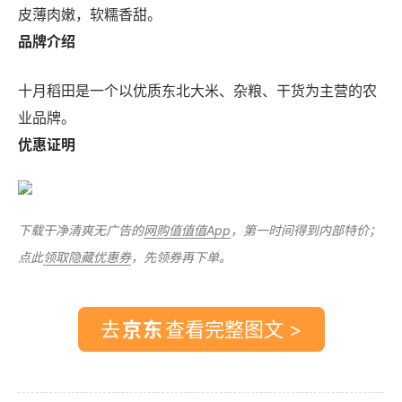
皮薄肉嫩，软糯香甜。
品牌介绍
十月稻田是一个以优质东北大米、杂粮、干货为主营的农
业品牌。
优惠证明
下载干净清爽无广告的
网购值值值App
，第一时间得到内部特价；
点此
领取隐藏优惠券
，先领券再下单。
去
查看完整图文 >