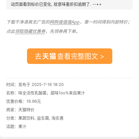
动页面看到标价已变化, 就意味着折扣逾期了. --++
下载干净清爽无广告的
网购值值值App
，第一时间得到内部特价；
点此
领取隐藏优惠券
，先领券再下单。
去
查看完整图文 >
时间：发布于 2025-7-16 18:20
名称：
味全活性乳酸菌，甜味1oo%来自果汁
优惠价格：
19.96元
商家：
天猫特价
分类：
果蔬饮料
,
益生菌
,
淘实惠
话题：
果汁