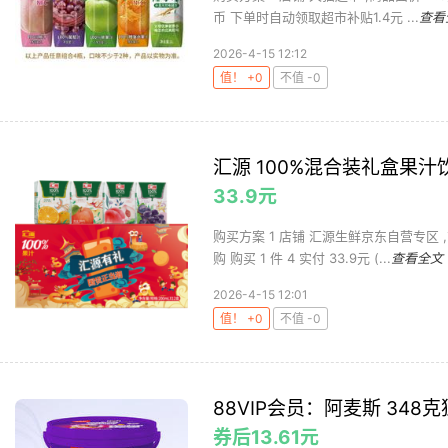
币 下单时自动领取超市补贴1.4元 ...
查看
2026-4-15 12:12
值！ +0
不值 -0
汇源 100%混合装礼盒果汁饮料
33.9元
购买方案 1 店铺 汇源生鲜京东自营专区 ,
购 购买 1 件 4 实付 33.9元 (...
查看全文
2026-4-15 12:01
值！ +0
不值 -0
88VIP会员：阿麦斯 348
券后13.61元