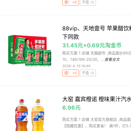
值！ +0
不值 -0
88vip、天地壹号 苹果醋饮
下同款
31.45元+0.69元淘金币
购买方案 1 店铺 天猫超市 ,商品面价69元 
15、149/199-20/30、...
查看全文
2026-4-15 16:46
值！ +0
不值 -0
大窑 嘉宾橙诺 橙味果汁汽水 
6.96元
购买方案 1 店铺 大窑官方旗舰店 ,商品面
【隐藏优惠】，购买更省！ 满1件，打5.7.