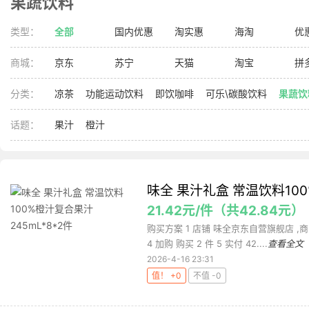
果蔬饮料
类型：
全部
国内优惠
淘实惠
海淘
优
商城：
京东
苏宁
天猫
淘宝
拼
分类：
凉茶
功能运动饮料
即饮咖啡
可乐\碳酸饮料
果蔬饮
话题：
果汁
橙汁
味全 果汁礼盒 常温饮料100
21.42元/件（共42.84元）
购买方案 1 店铺 味全京东自营旗舰店 ,商
4 加购 购买 2 件 5 实付 42....
查看全文
2026-4-16 23:31
值！ +0
不值 -0