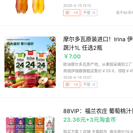
2026-4-15 15:12
值！ +0
不值 -0
低于60天
摩尔多瓦原装进口！Irina 
蔬汁1L 任选2瓶
￥7.00
欧洲摩尔多瓦原产地，从果园采摘到工厂
商城伊瑞娜旗舰店售价￥29.9，领取￥45
2026-4-15 15:07
值！ +0
不值 -0
88VIP：福兰农庄 葡萄桃汁
23.36元+3元淘金币
购买方案 1 店铺 天猫超市 ,商品面价74.9