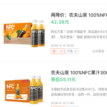
再降价：农夫山泉 100%N
42.38元
购买方案 1 店铺 天猫超市 ,商品面价8
惠】，购买更省！ 猫超 超级补贴专享红包（
2026-4-15 18:49
值！ +0
不值 -0
22天新低
农夫山泉 100%NFC果汁300
券后35.11元
天猫超市此款目前活动售价82元，领取淘
进直播间领9折券，加购一件，回到详情页
2026-4-15 17:44