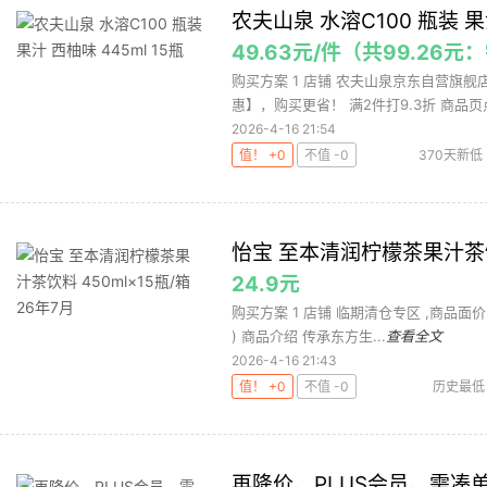
农夫山泉 水溶C100 瓶装 果汁
49.63元/件（共99.26
购买方案 1 店铺 农夫山泉京东自营旗舰店 
惠】，购买更省！ 满2件打9.3折 商品页点
2026-4-16 21:54
值！ +0
不值 -0
370天新低
饮料
果汁
怡宝 至本清润柠檬茶果汁茶饮料
24.9元
购买方案 1 店铺 临期清仓专区 ,商品面价25.
) 商品介绍 传承东方生...
查看全文
2026-4-16 21:43
值！ +0
不值 -0
历史最低
再降价、PLUS会员、需凑