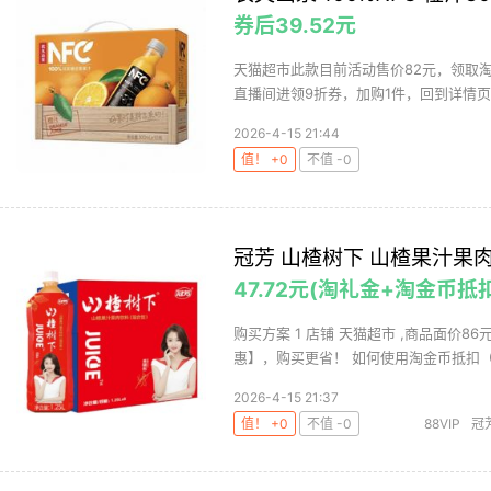
券后39.52元
天猫超市此款目前活动售价82元，领取淘
直播间进领9折券，加购1件，回到详情页下
2026-4-15 21:44
值！ +0
不值 -0
冠芳 山楂树下 山楂果汁果肉
47.72元(淘礼金+淘金币抵
购买方案 1 店铺 天猫超市 ,商品面价86
惠】，购买更省！ 如何使用淘金币抵扣（截
2026-4-15 21:37
值！ +0
不值 -0
88VIP
冠