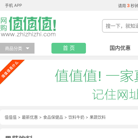
手机 APP
3
请用
秒
首 页
国内优惠
商品分类
值值值
>
最新优惠
>
食品保健品
>
饮料牛奶
>
果蔬饮料