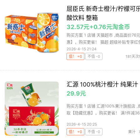
屈臣氏 新奇士橙汁/柠檬可乐 2
酸饮料 整箱
32.57元+0.76元淘金币
购买方案 1 店铺 天猫超市 ,商品面价76
惠】，购买更省！ 猫超 超级补贴专享红包（
2026-4-15 21:24
值！ +0
不值 -0
181天次
屈臣氏碳
汇源 100%桃汁橙汁 纯果汁 
29.9元
购买方案 1 店铺 汇源100%果汁旗舰店 
取【隐藏优惠】，购买更省！ 满1件减36.
2026-4-15 20:25
值！ +0
不值 -0
果汁