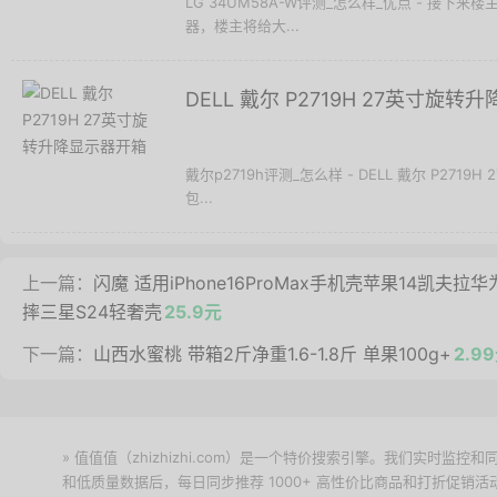
LG 34UM58A-W评测_怎么样_优点 - 接下来楼
器，楼主将给大...
DELL 戴尔 P2719H 27英寸旋
戴尔p2719h评测_怎么样 - DELL 戴尔 P2
包...
上一篇：
闪魔 适用iPhone16ProMax手机壳苹果14凯夫拉华为
摔三星S24轻奢壳
25.9元
下一篇：
山西水蜜桃 带箱2斤净重1.6-1.8斤 单果100g+
2.
» 值值值（zhizhizhi.com）是一个特价搜索引擎。我们实时
和低质量数据后，每日同步推荐 1000+ 高性价比商品和打折促销