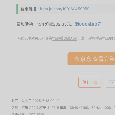
优惠链接
：
item.jd.com/100160459059.....
叠加活动：15%起减202.35元、
满800减80元
下载干净清爽无广告的
网购值值值App
，第一时间得到内部特
去
查看完整
值！ +0
不值
时间：发布于 2025-7-18 00:42
名称：
红米 A27U 27英寸 IPS 显示器（3840×2160、60Hz、100%s
优惠价格：
1072.93元