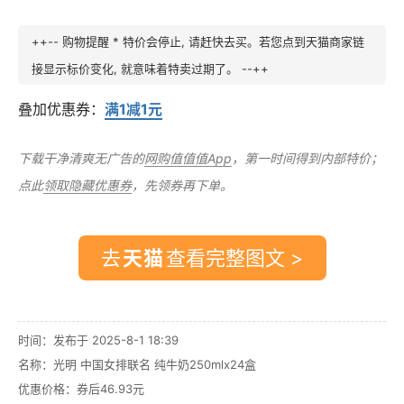
++-- 购物提醒 * 特价会停止, 请赶快去买。若您点到天猫商家链
接显示标价变化, 就意味着特卖过期了。 --++
叠加优惠券：
满1减1元
下载干净清爽无广告的
网购值值值App
，第一时间得到内部特价；
点此
领取隐藏优惠券
，先领券再下单。
去
查看完整图文 >
时间：发布于 2025-8-1 18:39
名称：
光明 中国女排联名 纯牛奶250mlx24盒
优惠价格：
券后46.93元