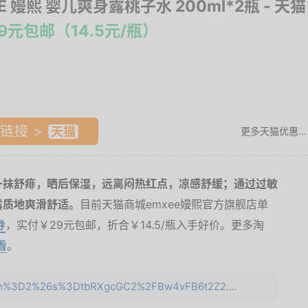
E 嫚熙 婴儿爽身露桃子水 200ml*2瓶
- 天猫
9元包邮（14.5元/瓶）
链接 >
更多天猫优惠...
一抹舒痱，晒后保湿，远离闷热红点，凉感舒缓；通过过敏
露质地爽滑舒适。
目前天猫商城emxee嫚熙官方旗舰店单
券
，实付￥29元包邮，折合￥14.5/瓶入手好价。更多淘
看
。
?e=m%3D2%26s%3DtbRXgcGC2%2FBw4vFB6t2Z2....