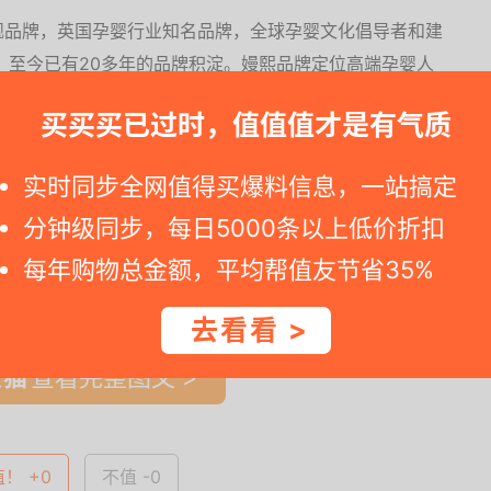
下旗舰品牌，英国孕婴行业知名品牌，全球孕婴文化倡导者和建
，至今已有20多年的品牌积淀。嫚熙品牌定位高端孕婴人
不断丰富产品线，产品涵盖孕妇时装、孕婴洗护用品、孕产
买买买已过时，值值值才是有气质
。
实时同步全网值得买爆料信息，一站搞定
速购买。若是您访问天猫商城商品网址发现价格变化，那就是折扣过期. --
分钟级同步，每日5000条以上低价折扣
每年购物总金额，平均帮值友节省35%
一时间得到内部特价；点此
领取隐藏优惠券
，先领券再下单。
去看看 >
查看完整图文 >
值！ +0
不值 -0