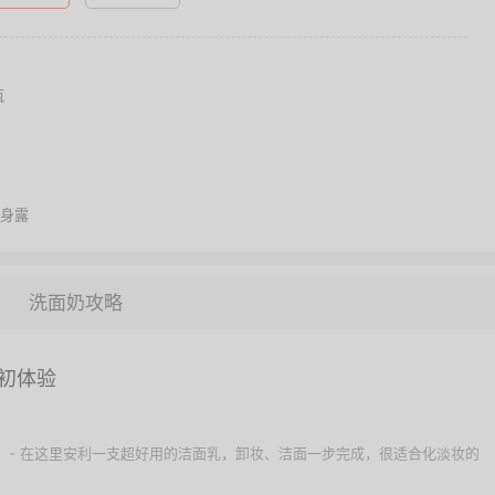
瓶
身露
洗面奶攻略
初体验
 - 在这里安利一支超好用的洁面乳，卸妆、洁面一步完成，很适合化淡妆的