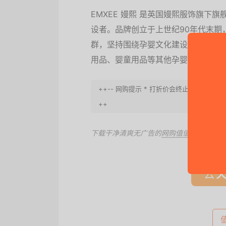
EMXEE 嫚熙 是英国嫚熙服饰旗
设者。品牌创立于上世纪90年代末期
群，坚持围绕孕婴文化建设为主线，
用品、婴童用品等其他孕婴全系产品
++-- 网购提示 * 打折价会终止, 请迅
++
下载干净清爽无广告的
网购值值值App
，第
去