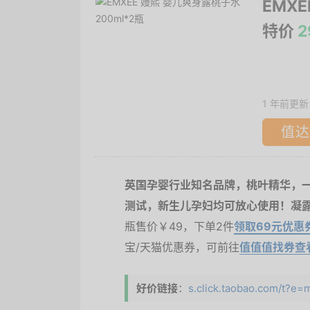
EMXE
特价
2
1 年前更新
值达
英国孕婴行业知名品牌，桃叶精华，
测试，新生儿孕妇均可放心使用！凝
瓶售价￥49，下单2件
领取69元优惠
宝/天猫优惠券，可前往
值值值找券查
好价链接
：
s.click.taobao.com/t