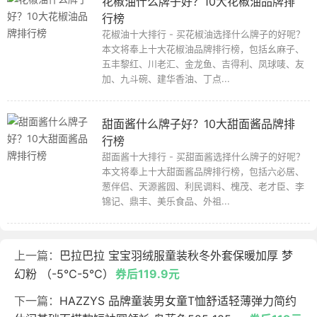
花椒油什么牌子好？10大花椒油品牌排
行榜
花椒油十大排行 - 买花椒油选择什么牌子的好呢？
本文将奉上十大花椒油品牌排行榜，包括幺麻子、
五丰黎红、川老汇、金龙鱼、吉得利、凤球唛、友
加、九斗碗、建华香油、丁点...
甜面酱什么牌子好？10大甜面酱品牌排
行榜
甜面酱十大排行 - 买甜面酱选择什么牌子的好呢？
本文将奉上十大甜面酱品牌排行榜，包括六必居、
葱伴侣、天源酱园、利民调料、槐茂、老才臣、李
锦记、鼎丰、美乐食品、外祖...
上一篇：
巴拉巴拉 宝宝羽绒服童装秋冬外套保暖加厚 梦
幻粉 （-5℃-5℃）
券后119.9元
下一篇：
HAZZYS 品牌童装男女童T恤舒适轻薄弹力简约