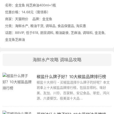
名称：
金龙鱼 纯芝麻油400ml×1瓶
优惠价格：
14.68元（需领券）
商家：
天猫特价
品牌：
金龙鱼
分类：
海鲜水产
,
粮油干货
,
调味品
,
食品保健品
,
淘实惠
话题：
88VIP
,
低于618
,
厨房调料
,
粮油副食
,
芝麻油
,
调味料
,
金龙鱼
,
金龙鱼芝麻油
海鲜水产攻略
调味品攻略
椒盐什么牌子好？10大椒盐品牌排行榜
椒盐十大排行 - 买椒盐选择什么牌子的好呢？本文
将奉上十大椒盐品牌排行榜，包括吉得利、味好
美、友加、川珍、百家鲜、安记食品、翠宏、鸿兴
源、六婆餐饮、极美滋十大品...