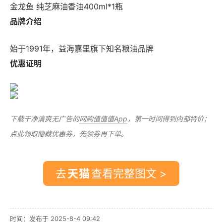
金龙鱼 纯芝麻油香油400ml*1瓶
品牌介绍
始于1991年，益海嘉里旗下知名粮油品牌
优惠证明
下载干净清爽无广告的
网购值值值App
，第一时间得到内部特价；
点此
领取隐藏优惠券
，先领券再下单。
去
查看完整图文 >
时间：发布于 2025-8-4 09:42