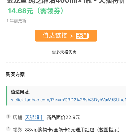
金龙鱼 纯芝麻油400ml×1瓶
- 天猫特价
14.68元（需领券）
1 年前更新
值达链接 >
更多天猫优惠...
购买方案
值达网址
：
s.click.taobao.com/t?e=m%3D2%26s%3DyhVaWdSUhe1w4v
1
店铺
天猫超市
,商品面价
22.9元
2
领券
88vip购物卡/全能卡2元通用红包（截图指示）