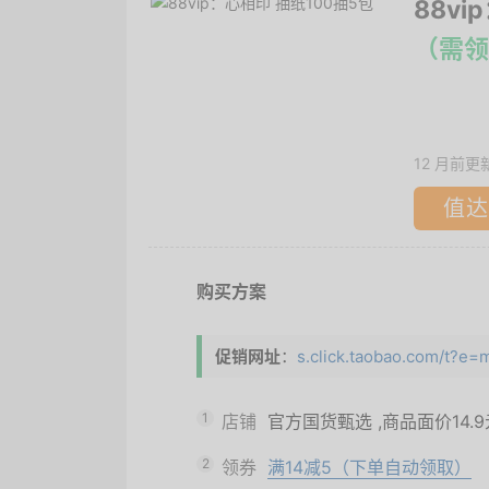
88v
（需领
12 月前更
值达
购买方案
促销网址
：
s.click.taobao.com/t?
1
店铺
官方国货甄选
,商品面价
14.
2
领券
满14减5（下单自动领取）