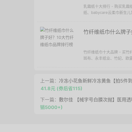
乳霜纸十大排行 - 购买乳
纸、babycare云柔巾新生儿
竹纤维纸巾什么牌子
竹纤维纸巾十大品牌 - 买
斑布、永丰纸业、竹妃、欧露
上一篇：
冷冻小花鱼新鲜冷冻黄鱼【拍5件到手
41.8元 (券后省115)
下一篇：
敷尔佳 【械字号白膜次抛】医用透明
销5000+)