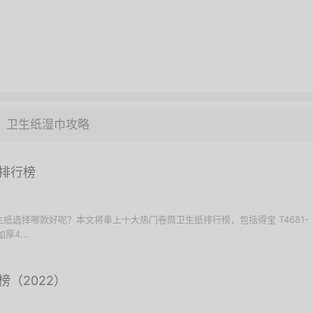
卫生纸湿巾攻略
排行榜
生纸选择哪款好呢？本文将奉上十大热门卷筒卫生纸排行榜，包括得宝 T4681-
厚4...
（2022）