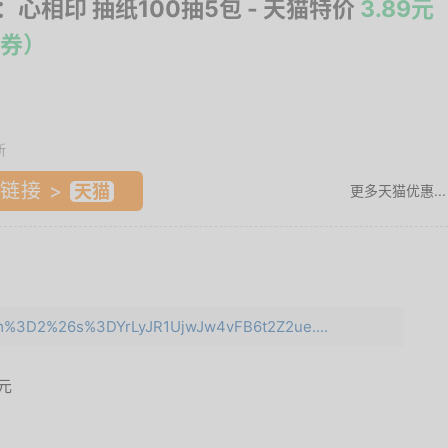
ip：心相印 抽纸100抽5包
- 天猫特价
3.89元
券）
新
链接 >
更多天猫优惠...
e=m%3D2%26s%3DYrLyJR1UjwJw4vFB6t2Z2ue....
9元