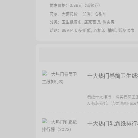
优惠价格：
3.89元（需领券）
商家：
天猫特价
品牌：
心相印
分类：
卫生纸湿巾
,
居家百货
,
淘实惠
话题：
88VIP
,
历史新低
,
心相印
,
抽纸
,
纸品湿巾
十大热门卷筒卫生纸
卷纸十大排行 - 购买卷筒卫
A 有芯卷纸、洁柔油画Face加
十大热门乳霜纸排行榜