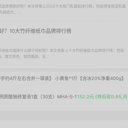
霜纸选择哪款好呢？本文将奉上2022十大热门乳霜纸排行榜，包括得宝保湿乳霜
乳霜纸巾、...
好？10大竹纤维纸巾品牌排行榜
竹纤维纸巾选择什么牌子的好呢？本文将奉上十大竹纤维纸巾品牌排行榜，包括
、理文原色、银鸽集团、无...
约4斤左右合并一袋装】 小黄鱼*1斤【含冰20%净重400g】
质酸钠修复液1盒（30支）MHA-S-1
152.2元 (券后省0.85,月