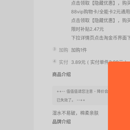
点击领取【隐藏优惠】，购
88vip购物卡/全能卡2元
点击领取【隐藏优惠】，购
限时补贴2.47元
下拉详情页点击淘金币界面
3
加购
加购1件
4
实付
3.89元
(
实付单件3.89元
)
商品介绍
++-- 值值值请您注意 - 降价会过期，请
已失效了。 --++
湿水不易破，棉柔亲肤
品牌介绍