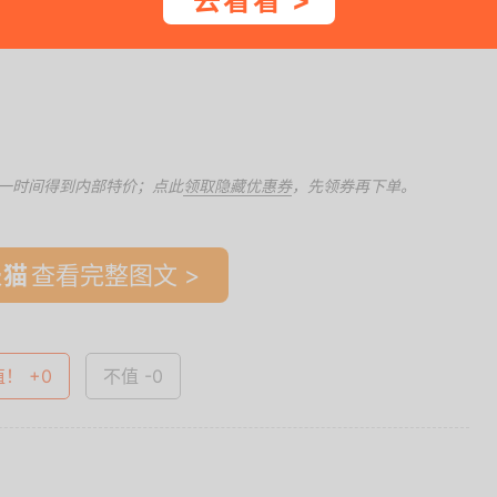
去看看 >
包括洗洁巾、铝箔纸、茶语丝享系列抽纸、卫生湿巾等。
一时间得到内部特价；点此
领取隐藏优惠券
，先领券再下单。
查看完整图文 >
值！ +0
不值 -0