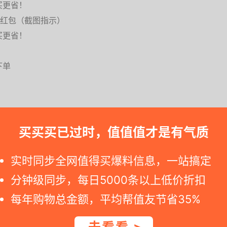
买更省！
通用红包（截图指示）
买更省！
下单
买买买已过时，值值值才是有气质
实时同步全网值得买爆料信息，一站搞定
快点冲. 若是您点击天猫旗舰店活动网页显示价格已变化, 可能就是降价
分钟级同步，每日5000条以上低价折扣
每年购物总金额，平均帮值友节省35%