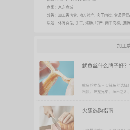
商家：
京东商城
分类：
加工类肉食
,
地方特产
,
肉干肉松
,
食品保健
话题：
休闲食品
,
手工
,
烤肠
,
特产
,
肉干肉松
,
腊肠
加工
鱿鱼丝什么牌子好？
鱿鱼丝推荐 - 买鱿鱼丝选
松鼠、陆龙兄弟、渔米之湘、
火腿选购指南