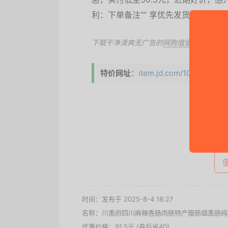
利：下单备注“” 享优先发货
下载干净清爽无广告的
网购值值值App
，第
特价网址
：
item.jd.com/10129675825
去
时间：发布于 2025-8-4 18:27
名称：
川熏府四川麻辣香肠肉肠特产腊肠烟熏肠纯肉
优惠价格：
91.5元 (券后省40)