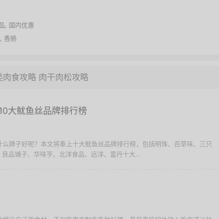
品
,
国内优惠
,
香肠
类肉食攻略
肉干肉松攻略
10大鱿鱼丝品牌排行榜
择什么牌子好呢？本文将奉上十大鱿鱼丝品牌排行榜，包括明珠、百草味、三只
良品铺子、华味亨、北洋食品、远洋、富丹十大...