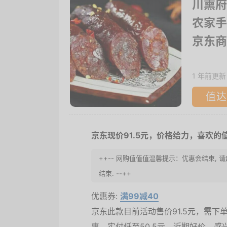
川熏府
农家手
京东商
1 年前更新
值达
京东现价91.5元，价格给力，喜欢的
++-- 网购值值值温馨提示：优惠会结束, 
结束. --++
优惠券:
满99减40
京东此款目前活动售价91.5元，需下单
惠，实付低至50.5元，近期好价，感兴