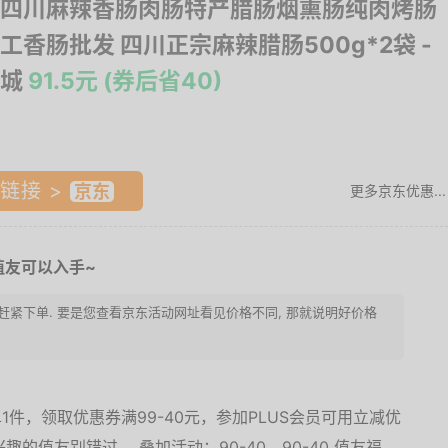
四川麻辣香肠肉肠特产腊肠烟熏肠纯肉烤肠
工香肠批发 四川正宗麻辣腊肠500g*2袋
-
城
91.5元 (券后省40)
链接 >
更多京东优惠...
值友可以入手~
请赶紧下单. 要是您查看京东活动网址看见价格不同, 那就说明好价格
1件，领取优惠券满99-40元，参加PLUS会员可用立减优
趣的值友别错过。 叠加活动：90-40、90-40 值友福