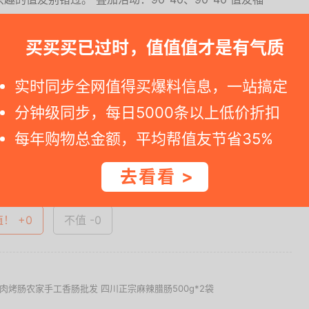
买买买已过时，值值值才是有气质
一时间得到内部特价；点此
领取隐藏优惠券
，先领券再下单。
实时同步全网值得买爆料信息，一站搞定
374.....
分钟级同步，每日5000条以上低价折扣
每年购物总金额，平均帮值友节省35%
查看完整图文 >
去看看 >
值！ +0
不值 -0
烤肠农家手工香肠批发 四川正宗麻辣腊肠500g*2袋