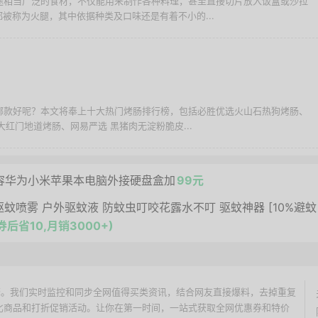
用途相当广泛的食材，不仅能用来制作各种料理，甚至直接切片放入饭盒或沙拉
被称为火腿，其中依据种类及口味还是有着不小的...
择哪款好呢？本文将奉上十大热门烤肠排行榜，包括必胜优选火山石热狗烤肠、
红门地道烤肠、网易严选 黑猪肉无淀粉脆皮...
0G兼容华为小米苹果本电脑外接硬盘盒加
99元
驱蚊喷雾 户外驱蚊液 防蚊虫叮咬花露水不叮 驱蚊神器 [10%避蚊
,券后省10,月销3000+)
价搜索引擎。我们实时监控和同步全网值得买类资讯，结合网友直接爆料，去掉重复
性价比商品和打折促销活动。让你在第一时间，一站式获取全网优惠券和特价