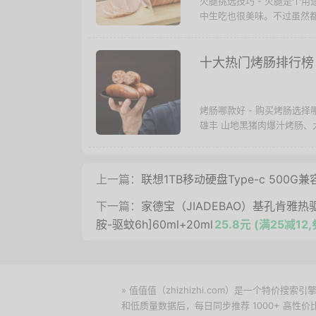
火腿挑选技巧 - 火腿是个
中生吃也很美味。不过虽然都
十大热门烤肠排行榜
烤肠哪款好 - 购买烤肠选
雄丰 山地黑猪肉爆汁烤肠、大
上一篇：
联想1TB移动硬盘Type-c 50
下一篇：
家德宝（JIADEBAO）基孔肯雅热
胺-驱蚊6h]60ml+20ml
25.8元 (满25减12
» 值值值（zhizhizhi.com）是一个特
和低质量数据后，每日同步推荐 1000+ 高