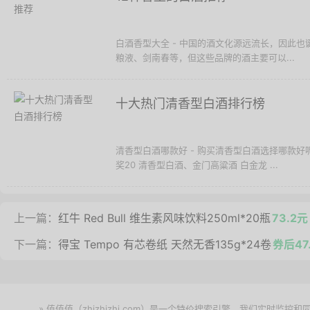
白酒香型大全 - 中国的酒文化源远流长，因此
粮液、剑南春等，但这些品牌的酒主要可以...
十大热门清香型白酒排行榜
清香型白酒哪款好 - 购买清香型白酒选择哪款
奖20 清香型白酒、金门高粱酒 白金龙 ...
上一篇：
红牛 Red Bull 维生素风味饮料250ml*20瓶
73.2元
下一篇：
得宝 Tempo 有芯卷纸 天然无香135g*24卷
券后47
» 值值值（zhizhizhi.com）是一个特价搜索引擎。我们实时