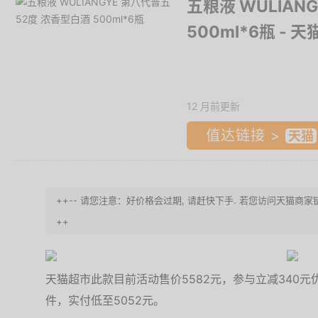
五粮液 WULIAN
500ml*6瓶
- 天
12 月前更新
值达链接 >
++-- 请您注意：好价格会过期, 请赶快下手. 若您访问天猫商
++
天猫超市此款目前活动售价5582元，参与立减340元
件，实付低至5052元。