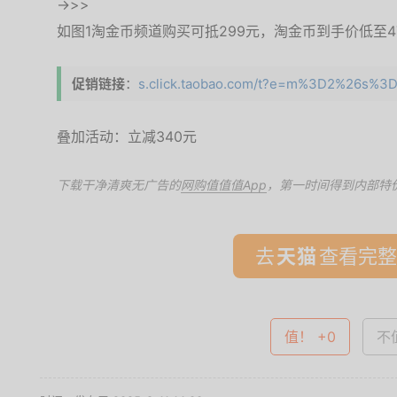
->>>
如图1淘金币频道购买可抵299元，淘金币到手价低至4
促销链接
：
s.click.taobao.com/t?e=m%3D2%26s%3
叠加活动：立减340元
下载干净清爽无广告的
网购值值值App
，第一时间得到内部特
去
查看完整
值！ +0
不值