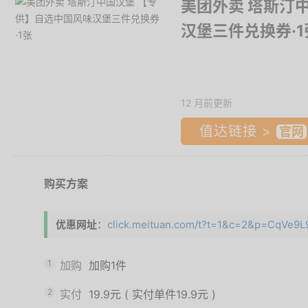
美团外卖 塔斯汀
汉堡三件兑换券·1
12 月前更新
值达链接 >
购买方案
优惠网址
：
click.meituan.com/t?t=1&c=2&p=CqVe9L9
1
加购
加购1件
2
实付
19.9元
(
实付单件19.9元
)