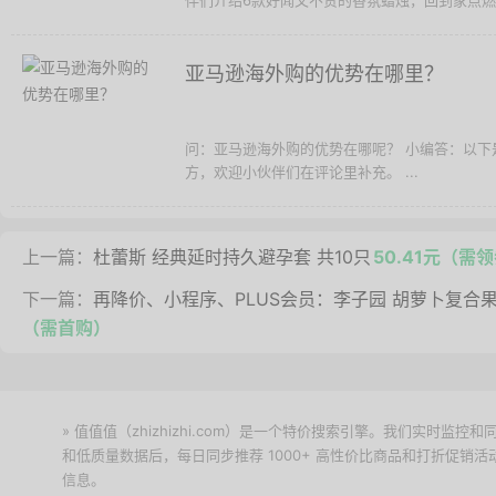
伴们介绍6款好闻又不贵的香氛蜡烛，回到家点燃一
亚马逊海外购的优势在哪里？
问：亚马逊海外购的优势在哪呢？ 小编答：以
方，欢迎小伙伴们在评论里补充。 ...
上一篇：
杜蕾斯 经典延时持久避孕套 共10只
50.41元（需
下一篇：
再降价、小程序、PLUS会员：李子园 胡萝卜复合果蔬
（需首购）
» 值值值（zhizhizhi.com）是一个特价搜索引擎。我们实时
和低质量数据后，每日同步推荐 1000+ 高性价比商品和打折促销
信息。
下载值值值App