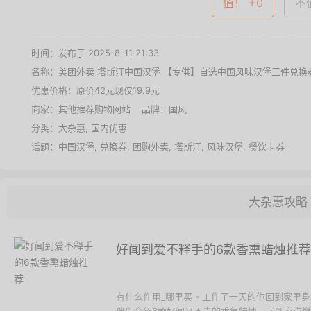
值！ +0
不值
时间：发布于 2025-8-11 21:33
名称：
美团外卖 塔斯汀中国汉堡 【专供】自选中国风味汉堡三件兑换券
优惠价格：
原价42元现仅19.9元
商家：其他推荐购物网站 品牌：
国风
分类：
大杂惠
,
国内优惠
话题：
中国汉堡
,
兑换券
,
团购外卖
,
塔斯汀
,
风味汉堡
,
餐饮卡券
大杂惠攻略
好闻到爱不释手的6款香熏蜡烛推荐
有什么作用_哪里买 - 工作了一天的你回到家