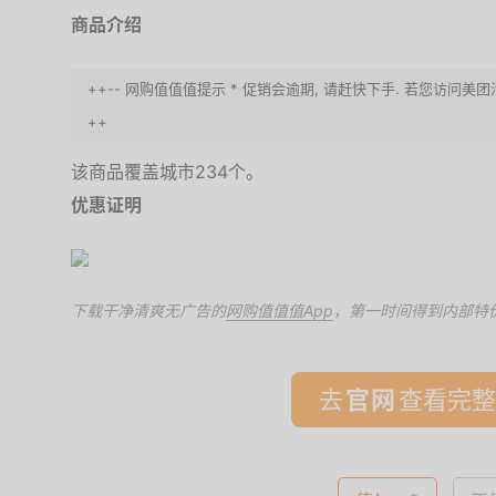
商品介绍
++-- 网购值值值提示 * 促销会逾期, 请赶快下手. 若您访问
++
该商品覆盖城市234个。
优惠证明
下载干净清爽无广告的
网购值值值App
，第一时间得到内部特
去
查看完整