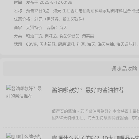
时间：发布于 2025-8-12 00:39
名称：
预告12日0点：海天 生抽酱油老抽蚝油料酒家用调味料组合 任
优惠价格：
21元（需领券，折3.5元/件）
商家：
天猫特价
品牌：
海天
分类：
粮油干货
,
调味品
,
食品保健品
,
淘实惠
话题：
88VIP
,
历史新低
,
厨房调料
,
料酒
,
海天
,
海天生抽
,
海天调味料
,
调味品攻略
酱油哪款好？最好的酱油推荐
值得买的酱油 - 若问酱油哪款好？本文将奉上
酿380天特级生抽、海天生特级即简裸酱油、李锦
咖喱什么牌子的好？10大咖喱品牌