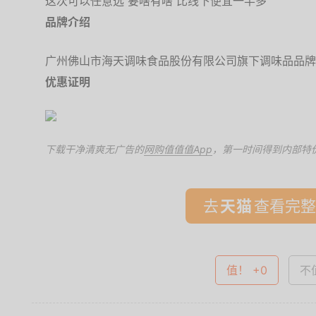
这次可以任意选 要啥有啥 比线下便宜一半多
品牌介绍
广州佛山市海天调味食品股份有限公司旗下调味品品牌
优惠证明
下载干净清爽无广告的
网购值值值App
，第一时间得到内部特
去
查看完整
值！ +0
不值