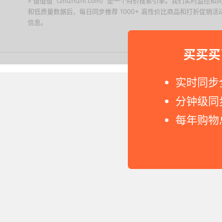
» 值值值（zhizhizhi.com）是一个特价搜索引擎。我们实时
和低质量数据后，每日同步推荐 1000+ 高性价比商品和打折促销
信息。
下载值值值App
买买买
Copyright © 2011-2026 网
实时同步
分钟级同
每年购物