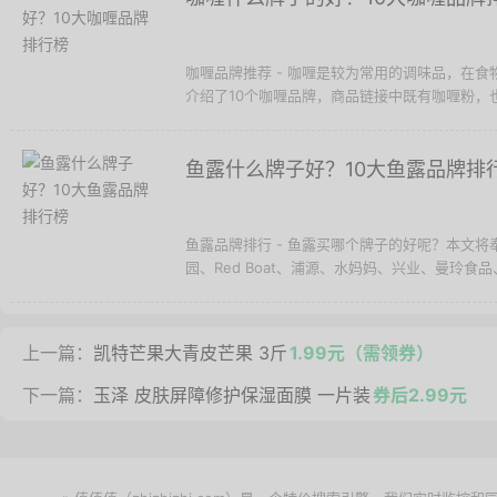
咖喱品牌推荐 - 咖喱是较为常用的调味品，在
介绍了10个咖喱品牌，商品链接中既有咖喱粉，
鱼露什么牌子好？10大鱼露品牌排
鱼露品牌排行 - 鱼露买哪个牌子的好呢？本文
园、Red Boat、浦源、水妈妈、兴业、曼玲食
上一篇：
凯特芒果大青皮芒果 3斤
1.99元（需领券）
下一篇：
玉泽 皮肤屏障修护保湿面膜 一片装
券后2.99元