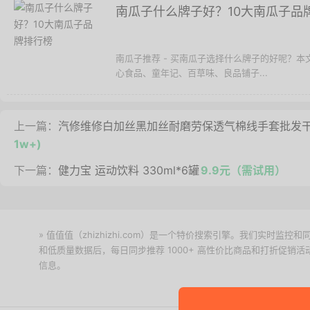
南瓜子什么牌子好？10大南瓜子品
南瓜子推荐 - 买南瓜子选择什么牌子的好呢？
心食品、童年记、百草味、良品铺子...
上一篇：
汽修维修白加丝黑加丝耐磨劳保透气棉线手套批发干活
1w+)
下一篇：
健力宝 运动饮料 330ml*6罐
9.9元（需试用）
» 值值值（zhizhizhi.com）是一个特价搜索引擎。我们实时
和低质量数据后，每日同步推荐 1000+ 高性价比商品和打折促销
信息。
下载值值值App