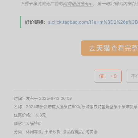
下载干净清爽无广告的
网购值值值App
，第一时间得到内部特
好价链接
：
s.click.taobao.com/t?e=m%3D2%26s%3
去
查看完整
值！ +0
不值
时间：发布于 2025-8-12 06:09
名称：
2024年新货带皮大腰果仁500g原味紫衣特盐焗坚果干果年货
优惠价格：
16.8元
商家：
天猫特价
分类：
休闲零食
,
干果炒货
,
食品保健品
,
淘实惠