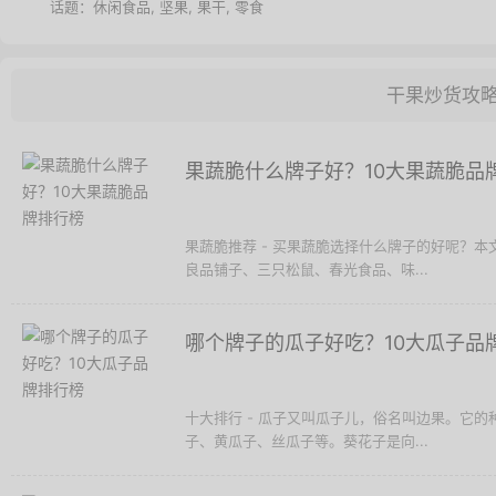
话题：
休闲食品
,
坚果
,
果干
,
零食
干果炒货攻
果蔬脆什么牌子好？10大果蔬脆品
果蔬脆推荐 - 买果蔬脆选择什么牌子的好呢？
良品铺子、三只松鼠、春光食品、味...
哪个牌子的瓜子好吃？10大瓜子品
十大排行 - 瓜子又叫瓜子儿，俗名叫边果。它
子、黄瓜子、丝瓜子等。葵花子是向...