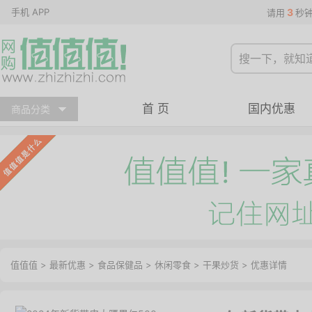
手机 APP
3
请用
秒
首 页
国内优惠
商品分类
值值值
>
最新优惠
>
食品保健品
>
休闲零食
>
干果炒货
>
优惠详情