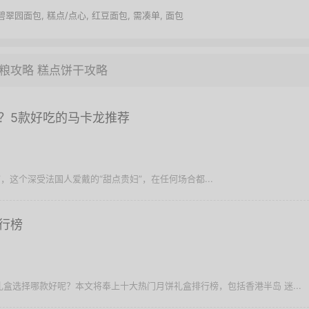
碧翠园面包
,
糕点/点心
,
红豆面包
,
需凑单
,
面包
粮攻略
糕点饼干攻略
？5款好吃的马卡龙推荐
，这个深受法国人爱戴的“甜点贵妇”，在任何场合都...
行榜
饼礼盒选择哪款好呢？本文将奉上十大热门月饼礼盒排行榜，包括香港半岛 迷...