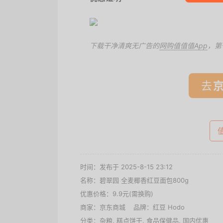
下载干净清爽无广告的
网购值值值App
，第
去
时间：发布于 2025-8-15 23:12
名称：
碧翠园 全麦椰香红豆面包800g
优惠价格：
9.9元(需换购)
商家：
京东商城
品牌：
红豆 Hodo
分类：
杂粮
,
糕点饼干
,
食品保健品
,
国内优惠