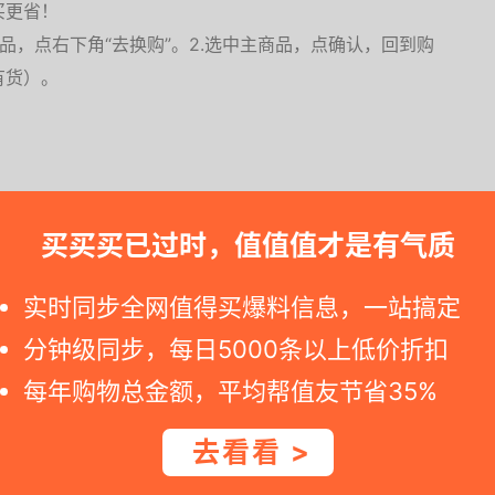
买更省！
购品，点右下角“去换购”。2.选中主商品，点确认，回到购
有货）。
买买买已过时，值值值才是有气质
下手。若是您点击到京东自营活动页面显示标价已变化, 那就可能是特价
实时同步全网值得买爆料信息，一站搞定
分钟级同步，每日5000条以上低价折扣
每年购物总金额，平均帮值友节省35%
去看看 >
品牌。