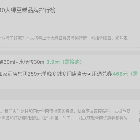
10大绿豆糕品牌排行榜
择什么牌子好呢？本文将奉上十大绿豆糕品牌排行榜，包括金顺昌、知味观...
酸30ml+水杨酸30ml
3.9元（需换购）
如家酒店集团259元单晚多城多门店当天可用通兑券
468元（需
价搜索引擎。我们实时监控和同步全网值得买类资讯，结合网友直接爆料，去掉重复
性价比商品和打折促销活动。让你在第一时间，一站式获取全网优惠券和特价