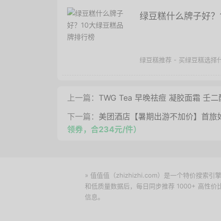
绿豆糕什么牌子好？
绿豆糕推荐 - 买绿豆糕选
上一篇：
TWG Tea 早晚祛痘 凝胶面霜 壬二
下一篇：
美团酒店【暑期出游不加价】首旅
领券，合234元/件）
» 值值值（zhizhizhi.com）是一个特
和低质量数据后，每日同步推荐 1000+ 高
信息。
下载值值值App