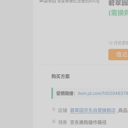
碧翠园
(需换
12 月前更
值达
购买方案
促销链接
：
item.jd.com/10020463765
1
店铺
碧翠园京东自营旗舰店
,商
2
领券
京东换购操作路径