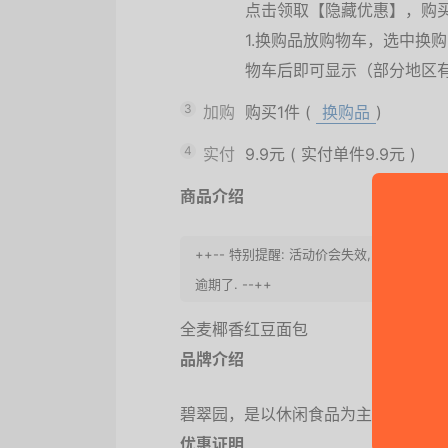
点击领取【隐藏优惠】，购
1.换购品放购物车，选中换
物车后即可显示（部分地区
3
加购
购买1件
(
换购品
)
4
实付
9.9元
(
实付单件9.9元
)
商品介绍
++-- 特别提醒: 活动价会失效, 请快点
逾期了. --++
全麦椰香红豆面包
品牌介绍
碧翠园，是以休闲食品为主营产品的
优惠证明