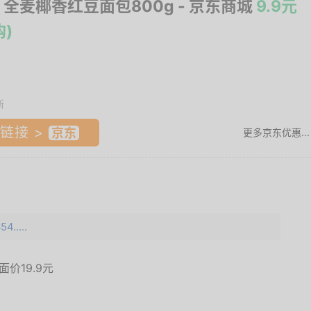
 全麦椰香红豆面包800g
- 京东商城
9.9元
购)
新
链接 >
更多京东优惠...
4.....
品面价
19.9元