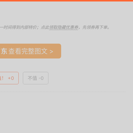
一时间得到内部特价；点此
领取隐藏优惠券
，先领券再下单。
查看完整图文 >
值！ +0
不值 -0