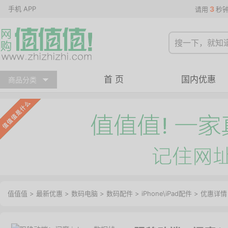
手机 APP
3
请用
秒
首 页
国内优惠
商品分类
值值值
>
最新优惠
>
数码电脑
>
数码配件
>
iPhone\iPad配件
>
优惠详情