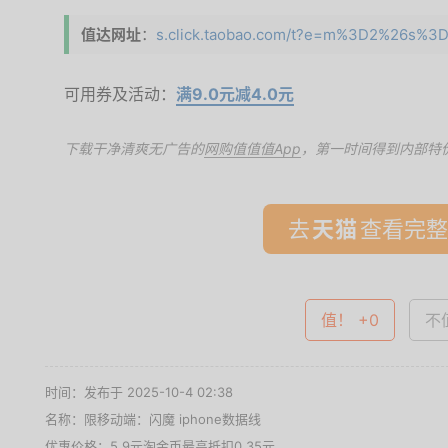
值达网址
：
s.click.taobao.com/t?e=m%3D2%26s%3D
可用券及活动：
满9.0元减4.0元
下载干净清爽无广告的
网购值值值App
，第一时间得到内部特
去
查看完整
值！ +0
不值
时间：发布于 2025-10-4 02:38
名称：
限移动端：闪魔 iphone数据线
优惠价格：
5.9元淘金币最高抵扣0.35元