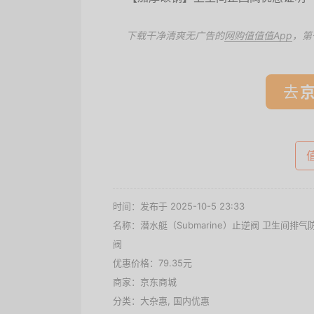
下载干净清爽无广告的
网购值值值App
，第
去
时间：发布于 2025-10-5 23:33
名称：
潜水艇（Submarine）止逆阀 卫生间
阀
优惠价格：
79.35元
商家：
京东商城
分类：
大杂惠
,
国内优惠