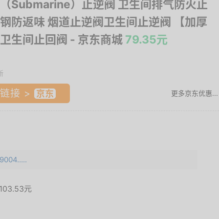
（Submarine）止逆阀 卫生间排气防火止
钢防返味 烟道止逆阀卫生间止逆阀 【加厚
卫生间止回阀
- 京东商城
79.35元
新
链接 >
更多京东优惠...
004.....
103.53元