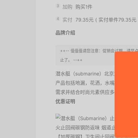
3
加购
购买1件
4
实付
79.35元
(
实付单件79.35元
品牌介绍
++-- 值值值请您注意：促销会过期，请早
止了。 --++
潜水艇（submarine）北京润德
产品包括地漏，花洒，水嘴，角阀和
需求并结合时尚元素供应多种功能型
优惠证明