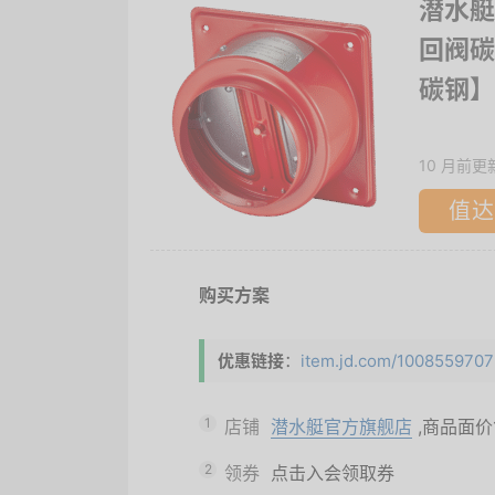
潜水艇
回阀碳
碳钢】
10 月前更
值达
购买方案
优惠链接
：
item.jd.com/10085597079
1
店铺
潜水艇官方旗舰店
,商品面价
2
领券
点击入会领取券