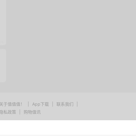
关于值值值！
|
App下载
|
联系我们
|
隐私政策
|
购物值讯