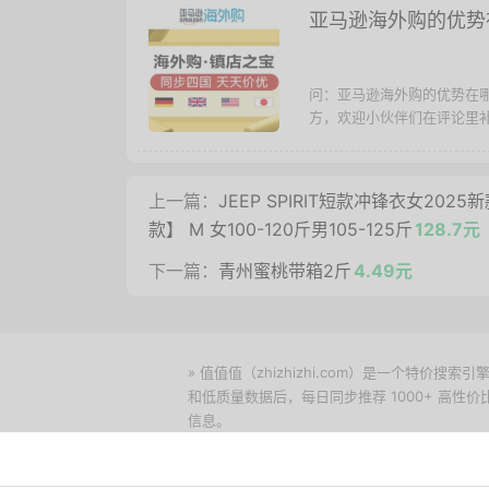
亚马逊海外购的优势
问：亚马逊海外购的优势在
方，欢迎小伙伴们在评论里补充
上一篇：
JEEP SPIRIT短款冲锋衣女2
款】 M 女100-120斤男105-125斤
128.7元
下一篇：
青州蜜桃带箱2斤
4.49元
» 值值值（zhizhizhi.com）是一个特
和低质量数据后，每日同步推荐 1000+ 高
信息。
下载值值值App