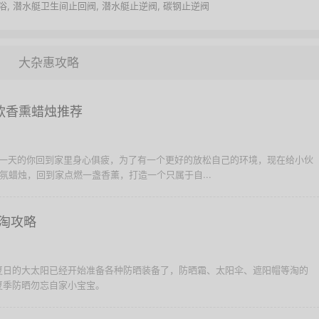
浴
,
潜水艇卫生间止回阀
,
潜水艇止逆阀
,
碳钢止逆阀
大杂惠攻略
款香熏蜡烛推荐
作了一天的你回到家里身心俱疲，为了有一个更好的放松自己的环境，现在给小伙
氛蜡烛，回到家点燃一盏香薰，打造一个只属于自...
淘攻略
夏日的大太阳已经开始准备各种防晒装备了，防晒霜、太阳伞、遮阳帽等淘的
夏季防晒勿忘自家小宝宝。