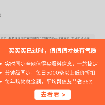
)
点购买. 假若您访问京东商城商品网页显示价格已复原, 那说明打折停
买买买已过时，值值值才是有气质
鸿图科技发展有限公司旗下品牌，国内五金卫浴领导品牌。主要
卫浴配件。潜水艇地漏产品为其主打产品，针对地漏的多种
实时同步全网值得买爆料信息，一站搞定
地漏。
分钟级同步，每日5000条以上低价折扣
每年购物总金额，平均帮值友节省35%
去看看 >