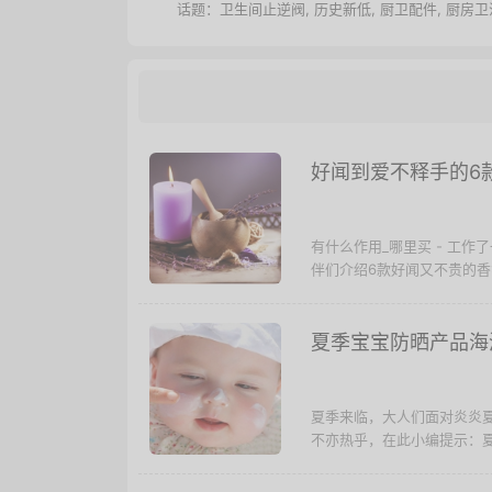
话题：
卫生间止逆阀
,
历史新低
,
厨卫配件
,
厨房卫
好闻到爱不释手的6
有什么作用_哪里买 - 工
伴们介绍6款好闻又不贵的香
夏季宝宝防晒产品海
夏季来临，大人们面对炎炎
不亦热乎，在此小编提示：