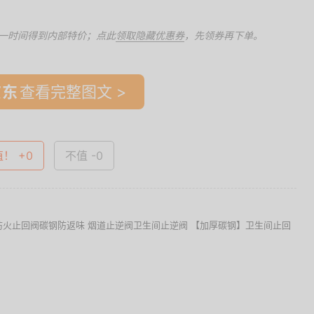
一时间得到内部特价；点此
领取隐藏优惠券
，先领券再下单。
查看完整图文 >
值！ +0
不值 -0
排气防火止回阀碳钢防返味 烟道止逆阀卫生间止逆阀 【加厚碳钢】卫生间止回