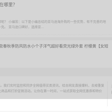
在哪里？
哪呢？ 小编答：以下是小编总结的亚马逊海外购的一些优势，有不完善的地
。 亚马逊口碑好，选择亚...
025新款春秋季防风防水小个子洋气超好看荧光绿外套 柠檬黄【女短
价搜索引擎。我们实时监控和同步全网值得买类资讯，结合网友直接爆料，去掉重复
性价比商品和打折促销活动。让你在第一时间，一站式获取全网优惠券和特价