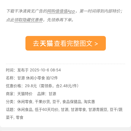
下载干净清爽无广告的
网购值值值App
，第一时间得到内部特价；
点此
领取隐藏优惠券
，先领券再下单。
去
查看完整图文 >
时间：发布于 2025-10-6 08:54
名称：
甘源 休闲小零食 拍12件
优惠价格：
29.8元（需领券，合2.48元/件）
商家：
天猫特价
品牌：
甘源
分类：
休闲零食
,
干果炒货
,
豆干
,
食品保健品
,
淘实惠
话题：
休闲食品
,
低于60天均价
,
甘源
,
甘源零食
,
甘源青豌豆
,
豆干/蔬
菜干
,
零食