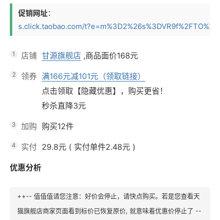
促销网址
：
s.click.taobao.com/t?e=m%3D2%26s%3DVR9f%2FTO%2Bxx
1
店铺
甘源旗舰店
,商品面价
168元
2
领券
满166元减101元（领取链接）
点击领取【隐藏优惠】，购买更省！
秒杀直降3元
3
加购
购买12件
4
实付
29.8元
(
实付单件2.48元
)
优惠分析
++-- 值值值请您注意：好价会停止，请快点购买。若是您查看天
猫旗舰店商家页面看到标价已恢复原价, 就意味着优惠价停止了 --