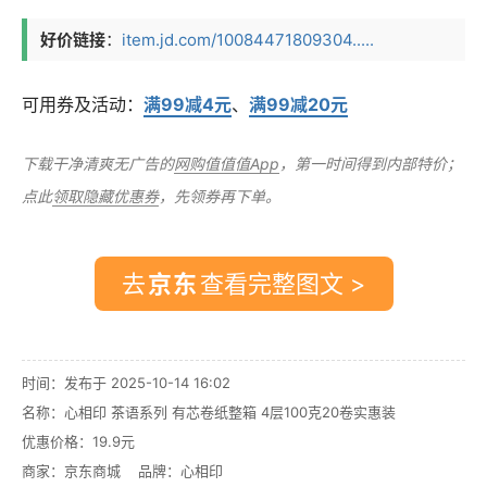
好价链接
：
item.jd.com/10084471809304.....
可用券及活动：
满99减4元
、
满99减20元
下载干净清爽无广告的
网购值值值App
，第一时间得到内部特价；
点此
领取隐藏优惠券
，先领券再下单。
去
查看完整图文 >
时间：发布于 2025-10-14 16:02
名称：
心相印 茶语系列 有芯卷纸整箱 4层100克20卷实惠装
优惠价格：
19.9元
商家：
京东商城
品牌：
心相印