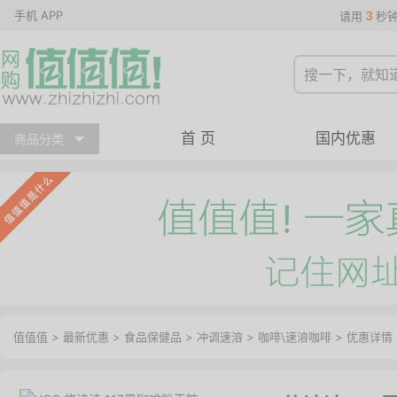
手机 APP
3
请用
秒
首 页
国内优惠
商品分类
值值值
>
最新优惠
>
食品保健品
>
冲调速溶
>
咖啡\速溶咖啡
>
优惠详情