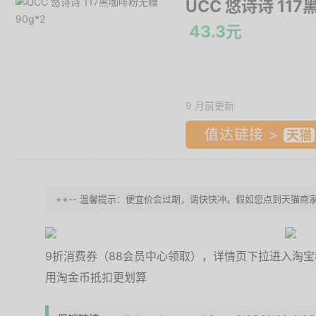
UCC 悠诗诗 11
43.3元
9 月前更新
值达链接 >
++-- 温馨提示：便宜价会过期，请快快冲。假如您点到天猫商家
9折消费券（88会员中心领取），详情页下拉进入淘宝秒
用淘金币抵扣更划算