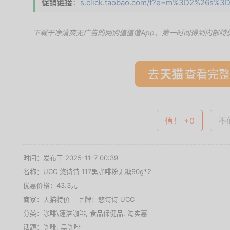
促销链接
：
s.click.taobao.com/t?e=m%3D2%26s%3D
下载干净清爽无广告的
网购值值值App
，第一时间得到内部特
去
查看完整
值！ +0
不值
时间：发布于 2025-11-7 00:39
名称：
UCC 悠诗诗 117黑咖啡粉无糖90g*2
优惠价格：
43.3元
商家：
天猫特价
品牌：
悠诗诗 UCC
分类：
咖啡\速溶咖啡
,
食品保健品
,
淘实惠
话题：
咖啡
,
黑咖啡