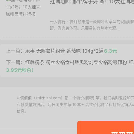
挂耳咖啡哪个牌子好喝？10大挂耳
十大排行 - 挂耳咖啡是一款即冲即享型的现磨
醇、香完美体现。只要身边有热水水源...
上一篇：
乐事 无限薯片组合 番茄味 104g*2罐
6.3元
下一篇：
红薯粉条 粉丝火锅食材地瓜粉炖菜火锅粉酸辣粉 红
3.95元秒杀）
» 值值值（zhizhizhi.com）是一个特价搜索引擎。我们实时
和低质量数据后，每日同步推荐 1000+ 高性价比商品和打折促销
信息。
下载值值值App