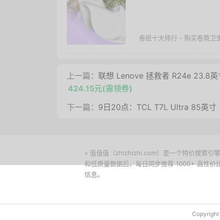
卷纸十大排行 - 购买卷筒卫
上一篇：
联想 Lenove 拯救者 R24e 23.
424.15元(需领券)
下一篇：
9日20点：TCL T7L Ultra 85英寸 
» 值值值（zhizhizhi.com）是一个特
和低质量数据后，每日同步推荐 1000+ 高
信息。
下载值值值App
Copyrig