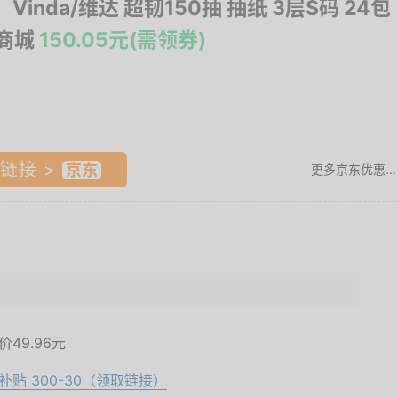
：Vinda/维达 超韧150抽 抽纸 3层S码 24包
东商城
150.05元(需领券)
链接 >
更多京东优惠...
.
面价
49.96元
补贴 300-30（领取链接）