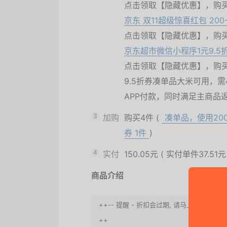
点击领取【隐藏优惠】，购
京东 双11超级惊喜红包 200
点击领取【隐藏优惠】，购
京东超市微信小程序1元9.5
点击领取【隐藏优惠】，购
9.5折券凑单品大米可用，
APP付款，同时满足主商品
3
加购
购买4件
(
凑单品，使用200
券
1件
)
4
实付
150.05元
(
实付单件37.51元
商品介绍
++-- 提醒 - 折扣会过期, 请马上买之
++