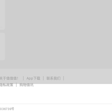
关于值值值！
|
App下载
|
联系我们
|
隐私政策
|
购物值讯
036739号