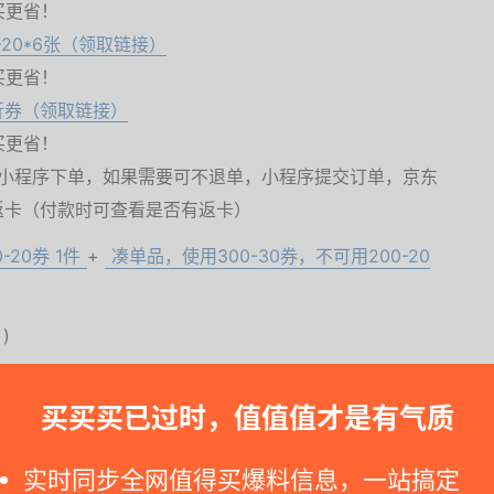
买更省！
-20*6张（领取链接）
买更省！
折券（领取链接）
买更省！
需小程序下单，如果需要可不退单，小程序提交订单，京东
返卡（付款时可查看是否有返卡）
-20券
1件
+
凑单品，使用300-30券，不可用200-20
)
买买买已过时，值值值才是有气质
。如您点击到京东自营详情链接看到价格已改变, 那就可能是降价停止了 --
实时同步全网值得买爆料信息，一站搞定