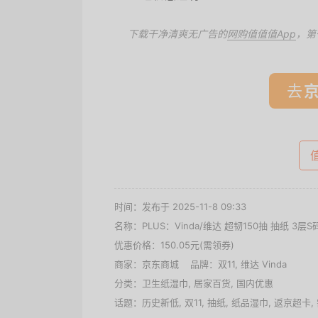
下载干净清爽无广告的
网购值值值App
，第
去
时间：发布于 2025-11-8 09:33
名称：
PLUS：Vinda/维达 超韧150抽 抽纸 3层S
优惠价格：
150.05元(需领券)
商家：
京东商城
品牌：
双11
,
维达 Vinda
分类：
卫生纸湿巾
,
居家百货
,
国内优惠
话题：
历史新低
,
双11
,
抽纸
,
纸品湿巾
,
返京超卡
,