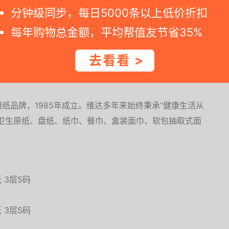
分钟级同步，每日5000条以上低价折扣
原生木浆；采用多层立体吸水技术，精致双压边工艺，3层
每年购物总金额，平均帮值友节省35%
；不含荧光增白剂，完全无添加。敞篷式开口设计，一次一
；长短纤维紧密结，柔韧优质呵护您的细腻肌肤；吸水性强
去看看 >
全放心。
纸品牌，1985年成立。维达多年来始终秉承“健康生活从
卫生原纸、盘纸、纸巾、餐巾、盒装面巾、软包抽取式面