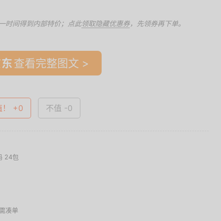
一时间得到内部特价；点此
领取隐藏优惠券
，先领券再下单。
查看完整图文 >
值！ +0
不值 -0
码 24包
需凑单