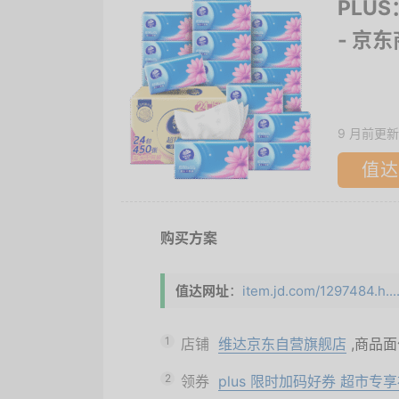
PLUS
- 京
9 月前更新
值达
购买方案
值达网址
：
item.jd.com/1297484.h...
1
店铺
维达京东自营旗舰店
,商品
2
领券
plus 限时加码好券 超市专享