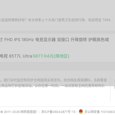
生纸选择哪款好呢？本文将奉上十大热门卷筒卫生纸排行榜，包括得宝 T468...
8英寸 FHD IPS 180Hz 电竞显示器 双接口 升降旋转 护眼高色域
电视 85T7L Ultra
5877.04元(限地区)
价搜索引擎。我们实时监控和同步全网值得买类资讯，结合网友直接爆料，去掉重复
性价比商品和打折促销活动。让你在第一时间，一站式获取全网优惠券和特价
ht © 2011-2026 网购值值值！-
京ICP备06042871号-15
-
京公网安备 11010802