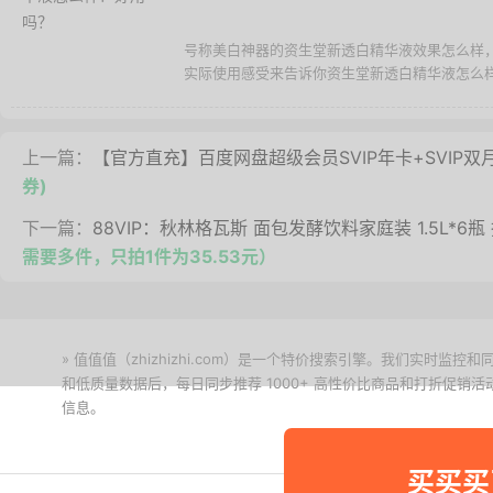
号称美白神器的资生堂新透白精华液效果怎么样
实际使用感受来告诉你资生堂新透白精华液怎么样，
上一篇：
【官方直充】百度网盘超级会员SVIP年卡+SVIP双
券)
下一篇：
88VIP：秋林格瓦斯 面包发酵饮料家庭装 1.5L*6瓶
需要多件，只拍1件为35.53元）
» 值值值（zhizhizhi.com）是一个特价搜索引擎。我们实时
和低质量数据后，每日同步推荐 1000+ 高性价比商品和打折促销
信息。
下载值值值App
买买买