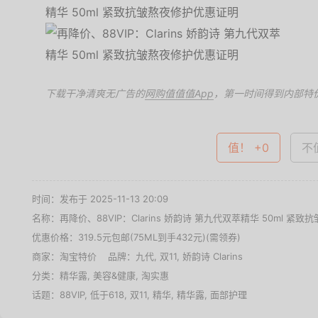
下载干净清爽无广告的
网购值值值App
，第一时间得到内部特
值！ +0
不值
时间：发布于 2025-11-13 20:09
名称：
再降价、88VIP：Clarins 娇韵诗 第九代双萃精华 50ml 紧致
优惠价格：
319.5元包邮(75ML到手432元)(需领券)
商家：
淘宝特价
品牌：
九代
,
双11
,
娇韵诗 Clarins
分类：
精华露
,
美容&健康
,
淘实惠
话题：
88VIP
,
低于618
,
双11
,
精华
,
精华露
,
面部护理