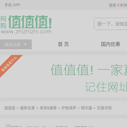
手机 APP
3
请用
秒
首 页
国内优惠
商品分类
值值值
>
最新优惠
>
美容&健康
>
护肤保养
>
精华露
>
优惠详情