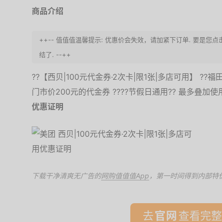
商品介绍
++-- 值值值温馨提示: 优惠价会失效，请加紧下订单. 要是
结了. --++
??【西贝|100元代金券·2次卡|限1张|多店可用】 ??福田
门市价200元的代金券 ????节假日通用?? 最多叠加使
优惠证明
下载干净清爽无广告的
网购值值值App
，第一时间得到内部特
去
查看完整