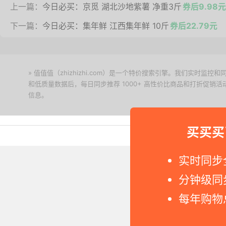
上一篇：
今日必买：京觅 湖北沙地紫薯 净重3斤
券后9.98元
下一篇：
今日必买：集年鲜 江西集年鲜 10斤
券后22.79元
» 值值值（zhizhizhi.com）是一个特价搜索引擎。我们实时
和低质量数据后，每日同步推荐 1000+ 高性价比商品和打折促销
信息。
下载值值值App
买买买
Copyright © 2011-2026 网
实时同步
分钟级同
每年购物