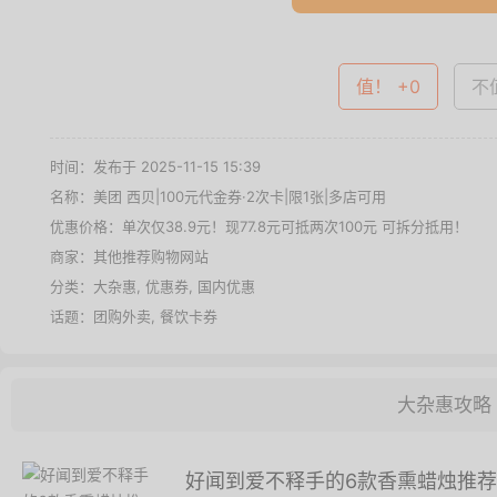
值！ +0
不值
时间：发布于 2025-11-15 15:39
名称：
美团 西贝|100元代金券·2次卡|限1张|多店可用
优惠价格：
单次仅38.9元！现77.8元可抵两次100元 可拆分抵用！
商家：其他推荐购物网站
分类：
大杂惠
,
优惠券
,
国内优惠
话题：
团购外卖
,
餐饮卡券
大杂惠攻略
好闻到爱不释手的6款香熏蜡烛推荐