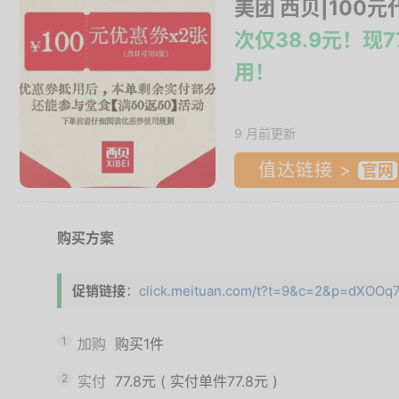
美团 西贝|100元
次仅38.9元！现7
用！
9 月前更新
值达链接 >
购买方案
促销链接
：
click.meituan.com/t?t=9&c=2&p=dXOOq7
1
加购
购买1件
2
实付
77.8元
(
实付单件77.8元
)