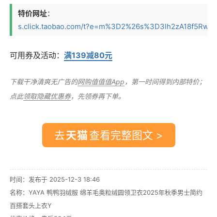
特价网址
：
s.click.taobao.com/t?e=m%3D2%26s%3D3lh2zA18f5Rw4vF
可用券及活动：
满139减80元
下载干净清爽无广告的
网购值值值App
，第一时间得到内部特价；
点此
领取隐藏优惠券
，先领券再下单。
去
查看完整图文 >
时间：发布于 2025-12-3 18:46
名称：
YAYA 鸭鸭羽绒服 绵羊毛奥粒绒圆领卫衣2025年秋季男士简约
百搭套头上衣Y