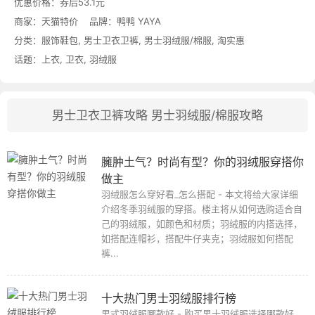
优惠价格：
券后53.1元
商家：
天猫特价
品牌：
鸭鸭 YAYA
分类：
服饰鞋包
,
男士卫衣卫裤
,
男士羽绒服/棉服
,
淘实惠
话题：
上衣
,
卫衣
,
羽绒服
男士卫衣卫裤攻略
男士羽绒服/棉服攻略
臃肿土气？时尚有型？你的羽绒服穿搭你
做主
羽绒服怎么穿好看_怎么搭配 - 本文将给大家详细
介绍冬季羽绒服的穿搭。楼主将从如何选购适合自
己的羽绒服，如颜色和材质；羽绒服的内搭选择，
如搭配连帽衫，搭配牛仔夹克；羽绒服如何搭配
裤...
十大热门男士羽绒服排行榜
男式羽绒服哪款好 - 购买男士羽绒服选择哪款好