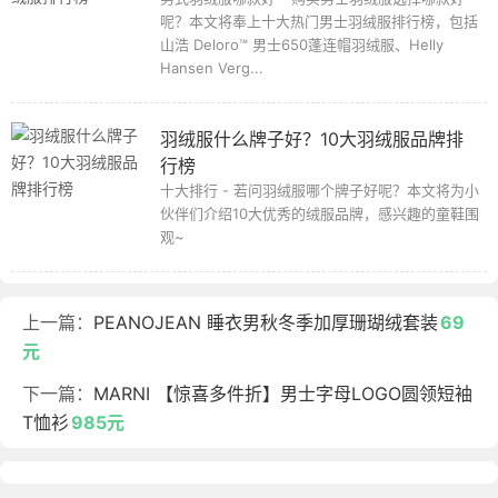
呢？本文将奉上十大热门男士羽绒服排行榜，包括
山浩 Deloro™ 男士650蓬连帽羽绒服、Helly
Hansen Verg...
羽绒服什么牌子好？10大羽绒服品牌排
行榜
十大排行 - 若问羽绒服哪个牌子好呢？本文将为小
伙伴们介绍10大优秀的绒服品牌，感兴趣的童鞋围
观~
上一篇：
PEANOJEAN 睡衣男秋冬季加厚珊瑚绒套装
69
元
下一篇：
MARNI 【惊喜多件折】男士字母LOGO圆领短袖
T恤衫
985元