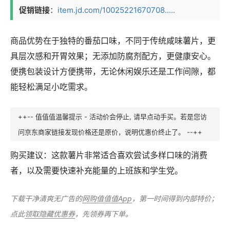
促销链接
：
item.jd.com/10025221670708.....
商品优势在于独特的番茄口味，不同于传统咸味薯片，更
具层次感和开胃效果；无添加防腐剂配方，更健康安心。
便携包装设计方便携带，无论休闲娱乐还是工作间隙，都
能轻松满足小吃需求。
++-- 值值值温馨提示 - 活动价会停止, 请早点动手买。若是您访
问京东商家链接发现价格还是原价，说明优惠价终止了。 --++
购买建议：这款薯片非常适合喜欢尝试多样口味的消费
者，以及需要快速补充能量的上班族和学生党。
下载干净清爽无广告的
网购值值值App
，第一时间得到内部特价；
点此
领取隐藏优惠券
，先领券再下单。