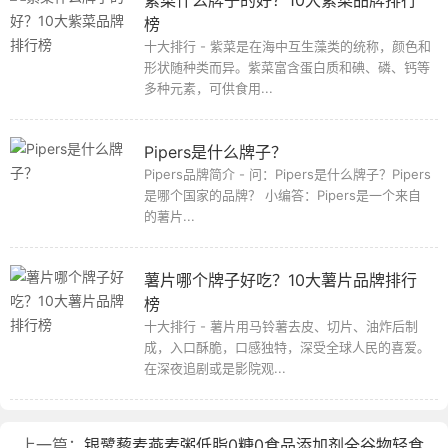
榜
十大排行 - 紫菜是在海中互生藻类的统称，颜色和
形状随种类而异。紫菜富含蛋白质和碘、磷、钙等
多种元素，可供食用...
Pipers是什么牌子？
Pipers品牌简介 - 问：Pipers是什么牌子？Pipers
是哪个国家的品牌？ 小编答：Pipers是一个来自
的薯片...
薯片哪个牌子好吃？10大薯片品牌排行
榜
十大排行 - 薯片用马铃薯去皮、切片、油炸后制
成，入口酥脆，口感独特，深受全球人民的喜爱。
在深夜追剧或是影院观...
上一篇：
银鹭藜麦燕麦粥低脂0糖0食品添加剂全谷物轻食