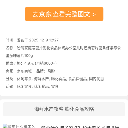
去
查看完整图文 >
时间：发布于 2025-12-9 12:27
名称：
盼盼家庭号薯片膨化食品休闲办公室儿时经典薯片薯条虾条零食
番茄味薯片100g
优惠价格：
4.9元 (月销6000+)
商家：
京东商城
品牌：
盼盼
分类：
休闲零食
,
海鲜水产
,
膨化食品
,
食品保健品
,
国内优惠
话题：
休闲零食
,
休闲食品
,
零食
海鲜水产攻略
膨化食品攻略
紫菜什么牌子的好？10大紫菜品牌排行