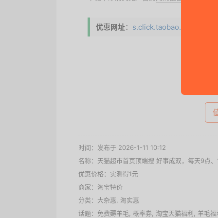
优惠网址
：
s.click.taobao.com/t?u
去
时间：发布于 2026-1-11 10:12
名称：
天猫超市首页顶端搜 好事成双，每天9点、1
优惠价格：
实测得1元
商家：
淘宝特价
分类：
大杂惠
,
淘实惠
话题：
免费薅羊毛
,
概率券
,
淘宝天猫福利
,
羊毛福