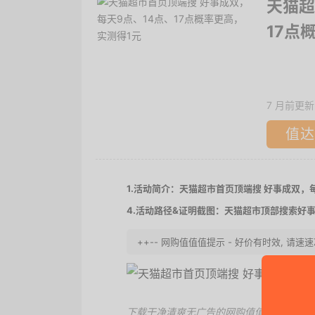
天猫超
17点
7 月前更新
值达
1.活动简介：天猫超市首页顶端搜 好事成双，每
4.活动路径&证明截图：天猫超市顶部搜索好
++-- 网购值值值提示 - 好价有时效, 请
下载干净清爽无广告的
网购值值值App
，第