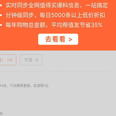
实时同步全网值得买爆料信息，一站搞定
分钟级同步，每日5000条以上低价折扣
nion_lens=lensId%3AOPT%401768097543%....
每年购物总金额，平均帮值友节省35%
查看完整图文 >
去看看 >
值！ +0
不值 -0
4点、17点概率更高，实测得1元
利