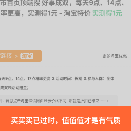
市首页顶端搜 好事成双，每天9点、14点、
概率更高，实测得1元
- 淘宝特价
实测得1元
链接 >
更多淘宝优惠...
天9点、14点、17点概率更高
2.活动时间：长期
3.参与人群：全体
事成双领活动赠金；
速速冲. 若您点击淘宝详情网页显示价格不同, 那就是折扣已结束 --++
买买买已过时，值值值才是有气质
一时间得到内部特价；点此
领取隐藏优惠券
，先领券再下单。