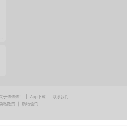
关于值值值！
|
App下载
|
联系我们
|
隐私政策
|
购物值讯