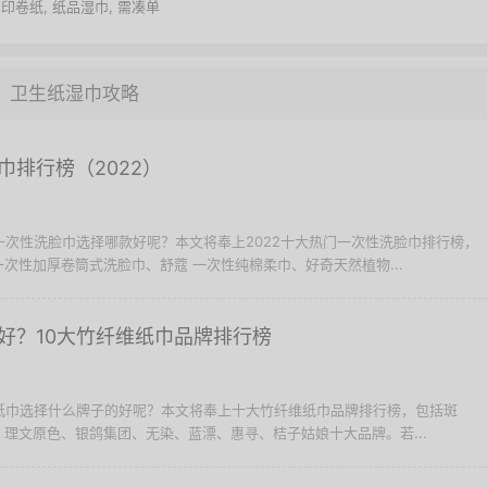
相印卷纸
,
纸品湿巾
,
需凑单
卫生纸湿巾攻略
巾排行榜（2022）
买一次性洗脸巾选择哪款好呢？本文将奉上2022十大热门一次性洗脸巾排行榜，
次性加厚卷筒式洗脸巾、舒蔻 一次性纯棉柔巾、好奇天然植物...
好？10大竹纤维纸巾品牌排行榜
维纸巾选择什么牌子的好呢？本文将奉上十大竹纤维纸巾品牌排行榜，包括斑
理文原色、银鸽集团、无染、蓝漂、惠寻、桔子姑娘十大品牌。若...