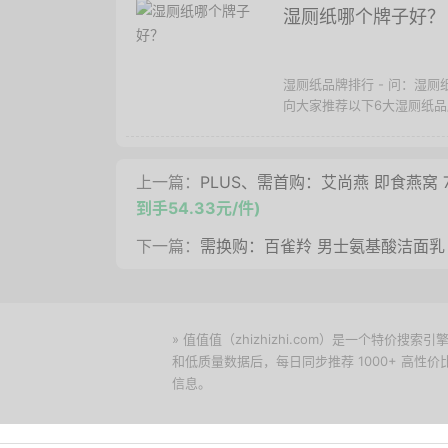
湿厕纸哪个牌子好？
湿厕纸品牌排行 - 问：湿
向大家推荐以下6大湿厕纸品牌：
上一篇：
PLUS、需首购：艾尚燕 即食燕窝 70
到手54.33元/件)
下一篇：
需换购：百雀羚 男士氨基酸洁面乳 
» 值值值（zhizhizhi.com）是一个特
和低质量数据后，每日同步推荐 1000+ 高
信息。
下载值值值App