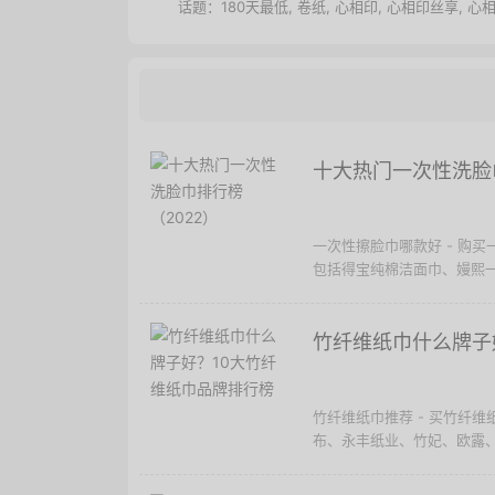
话题：
180天最低
,
卷纸
,
心相印
,
心相印丝享
,
心
十大热门一次性洗脸
一次性擦脸巾哪款好 - 购
包括得宝纯棉洁面巾、嫚熙一
竹纤维纸巾什么牌子
竹纤维纸巾推荐 - 买竹纤
布、永丰纸业、竹妃、欧露、