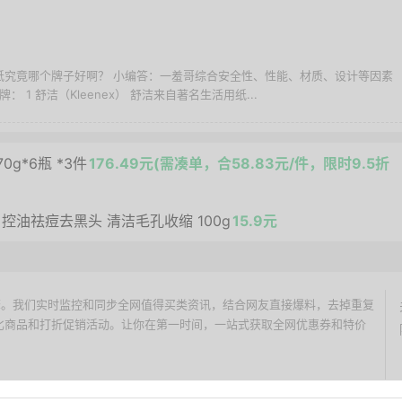
厕纸究竟哪个牌子好啊？ 小编答：一羞哥综合安全性、性能、材质、设计等因素
 1 舒洁（Kleenex） 舒洁来自著名生活用纸...
g*6瓶 *3件
176.49元(需凑单，合58.83元/件，限时9.5折
控油祛痘去黑头 清洁毛孔收缩 100g
15.9元
价搜索引擎。我们实时监控和同步全网值得买类资讯，结合网友直接爆料，去掉重复
性价比商品和打折促销活动。让你在第一时间，一站式获取全网优惠券和特价