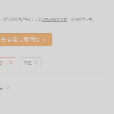
一时间得到内部特价；点此
领取隐藏优惠券
，先领券再下单。
查看完整图文 >
值！ +0
不值 -0
 70g