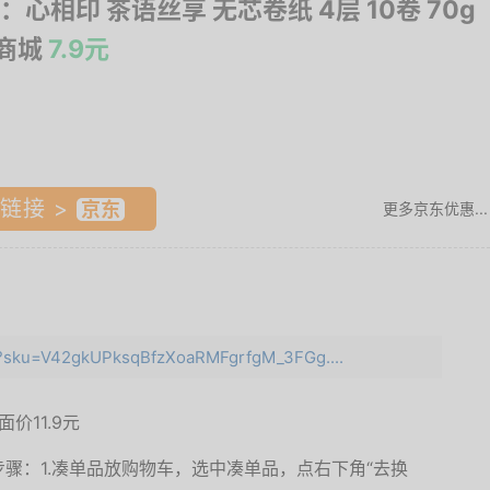
：心相印 茶语丝享 无芯卷纸 4层 10卷 70g
东商城
7.9元
链接 >
更多京东优惠...
ml?sku=V42gkUPksqBfzXoaRMFgrfgM_3FGg....
品面价
11.9元
骤：1.凑单品放购物车，选中凑单品，点右下角“去换