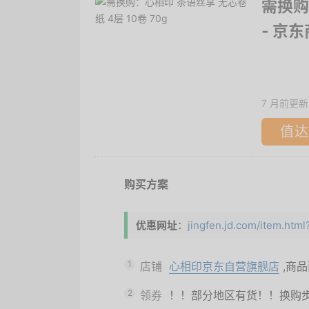
需换购
- 京
7 月前更新
值达
购买方案
优惠网址
：
jingfen.jd.com/item.ht
1
店铺
心相印京东自营旗舰店
,商
2
领券
！！部分地区有货！！换购步