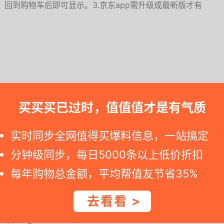
，回到购物车后即可显示。3.京东app需升级成最新版才有
买买买已过时，值值值才是有气质
. 若您点到京东自营活动网址显示标价不同，可能就是降价完结了 --++
实时同步全网值得买爆料信息，一站搞定
溶解
分钟级同步，每日5000条以上低价折扣
每年购物总金额，平均帮值友节省35%
包括洗洁巾、铝箔纸、茶语丝享系列抽纸、卫生湿巾等。
去看看 >