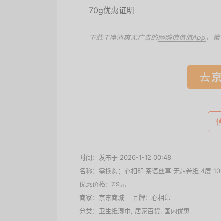
下载干净清爽无广告的
网购值值值App
，第
去
时间：发布于 2026-1-12 00:48
名称：
需换购：心相印 茶语丝享 无芯卷纸 4层 10卷
优惠价格：
7.9元
商家：
京东商城
品牌：
心相印
分类：
卫生纸湿巾
,
居家百货
,
国内优惠