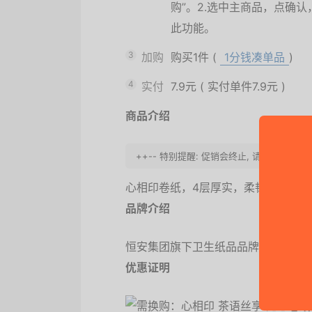
购”。2.选中主商品，点确认
此功能。
3
加购
购买1件
(
1分钱凑单品
)
4
实付
7.9元
(
实付单件7.9元
)
商品介绍
++-- 特别提醒: 促销会终止, 请快快买之
心相印卷纸，4层厚实，柔韧吸水快速
品牌介绍
恒安集团旗下卫生纸品品牌，其产品
优惠证明