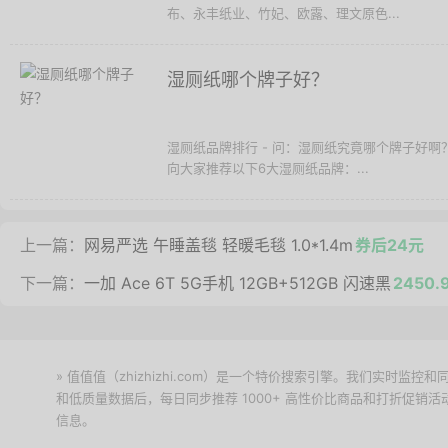
布、永丰纸业、竹妃、欧露、理文原色...
湿厕纸哪个牌子好？
湿厕纸品牌排行 - 问：湿厕纸究竟哪个牌子好
向大家推荐以下6大湿厕纸品牌：...
上一篇：
网易严选 午睡盖毯 轻暖毛毯 1.0*1.4m
券后24元
下一篇：
一加 Ace 6T 5G手机 12GB+512GB 闪速黑
2450.
» 值值值（zhizhizhi.com）是一个特价搜索引擎。我们实时
和低质量数据后，每日同步推荐 1000+ 高性价比商品和打折促销
信息。
下载值值值App