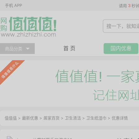
手机 APP
3
请用
秒
首 页
国内优惠
商品分类
值值值
>
最新优惠
>
居家百货
>
卫生清洁
>
卫生纸湿巾
>
优惠详情