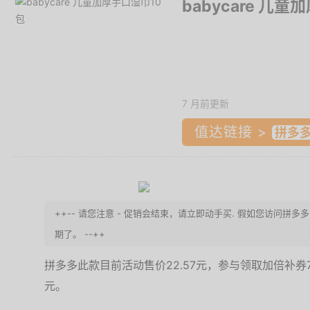
babycare 儿
7 月前更新
值达链接 >
++-- 请您注意 - 促销会结束，请立即动手买. 假如您访问拼
期了。 --++
拼多多此款目前活动售价22.57元，参与领取加倍补券7.
元。