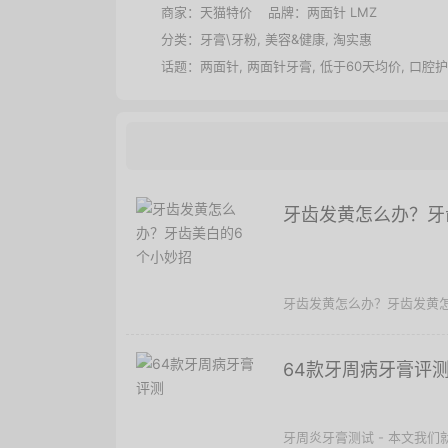
商家：
天猫特价
品牌：
两面针 LMZ
分类：
牙膏\牙粉
,
美容&健康
,
淘实惠
话题：
两面针
,
两面针牙膏
,
低于60天均价
,
口腔护
牙齿发黄怎么办？牙
牙齿发黄怎么办？牙齿发黄怎
64款牙周病牙膏评
牙周炎牙膏测试 - 本文我