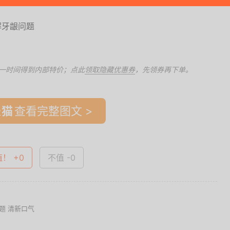
一时间得到内部特价；点此
领取隐藏优惠券
，先领券再下单。
查看完整图文 >
值！ +0
不值 -0
题 清新口气