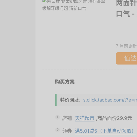
两面针
口气
-
7 月前更新
值达
购买方案
特价网址
：
s.click.taobao.com/t?
1
店铺
天猫超市
,商品面价
29.9元
2
领券
满5.01减5（下单自动领取）