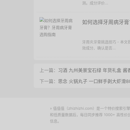
测。成分评价...
如何选择牙周病牙膏
牙周炎牙膏挑选技巧 - 本
效成分、确认是否...
上一篇：
习酒 九州美景宝石绿 年货礼盒 酱香型
下一篇：
思念 火锅丸子 一口鲜手剥大虾滑8
» 值值值（zhizhizhi.com）是一个特
和低质量数据后，每日同步推荐 1000+ 高
信息。
下载值值值App