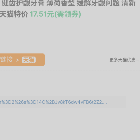
 健齿护龈牙膏 薄荷香型 缓解牙龈问题 清新
 天猫特价
17.51元(需领券)
链接 >
更多天猫优惠...
e=m%3D2%26s%3D14O%2BJv8kT6dw4vFB6t2Z2....