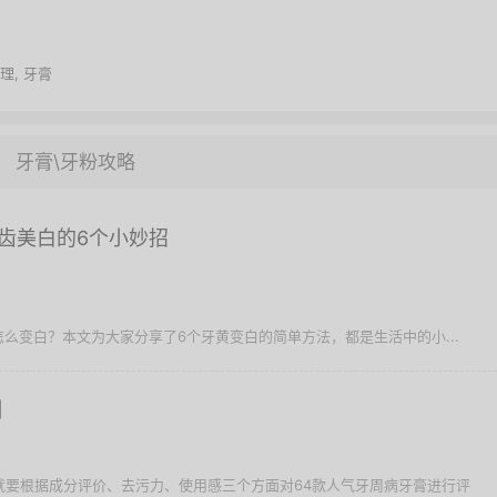
理
,
牙膏
牙膏\牙粉攻略
齿美白的6个小妙招
么变白？本文为大家分享了6个牙黄变白的简单方法，都是生活中的小...
测
们就要根据成分评价、去污力、使用感三个方面对64款人气牙周病牙膏进行评