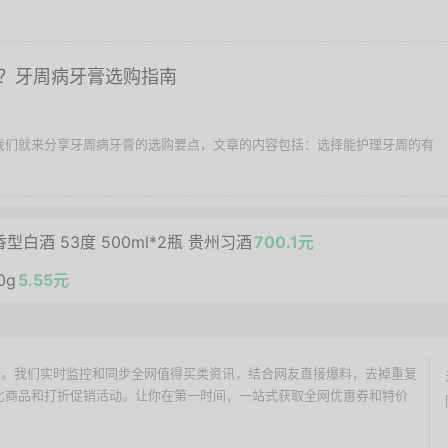
？牙周病牙膏选购指南
文我们就来分享牙周病牙膏的选购要点，文章的内容包括：选择能护理牙周的有
白酒 53度 500ml*2瓶 贵州习酒
700.1元
0g
5.55元
价搜索引擎。我们实时监控和同步全网值得买类资讯，结合网友直接爆料，去掉重复
性价比商品和打折促销活动。让你在第一时间，一站式获取全网优惠券和特价