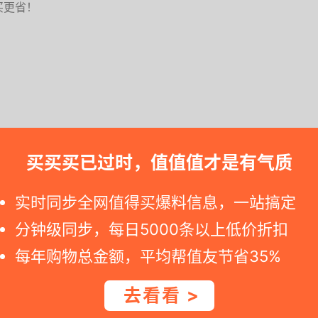
买更省！
买买买已过时，值值值才是有气质
效, 请迅速动手买。如果您访问天猫超市商品页面发现标价已变化，就意味
实时同步全网值得买爆料信息，一站搞定
分钟级同步，每日5000条以上低价折扣
每年购物总金额，平均帮值友节省35%
膏品牌，成立于1956年。于2004年被评为“中国驰名
去看看 >
品牌”。