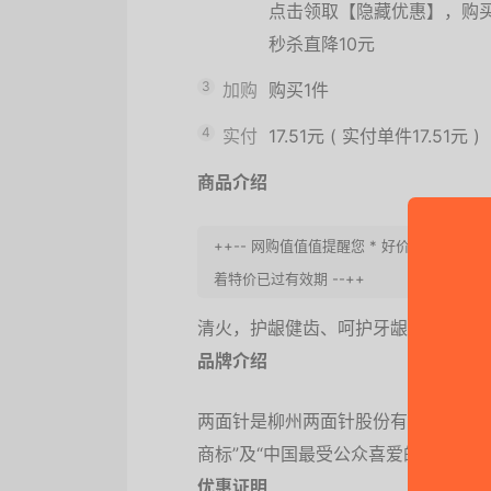
点击领取【隐藏优惠】，购
秒杀直降10元
3
加购
购买1件
4
实付
17.51元
(
实付单件17.51元
)
商品介绍
++-- 网购值值值提醒您 * 好价格有时
着特价已过有效期 --++
清火，护龈健齿、呵护牙龈 清新口气
品牌介绍
两面针是柳州两面针股份有限公司旗下牙
商标”及“中国最受公众喜爱的十大民族
优惠证明