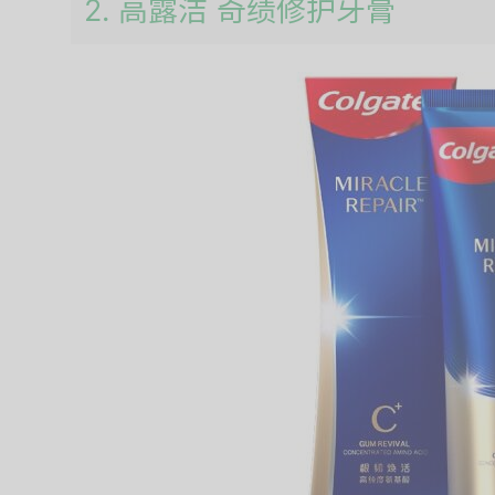
2. 高露洁 奇绩修护牙膏