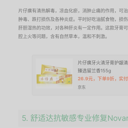
片仔癀有清热解毒，凉血化瘀，消肿止痛的作用，可治
肿毒、跌打损伤及各种炎症。平时好吃油腻食物，损伤
肝胆湿热的功效，对各种肝炎有一定作用。这款牙膏可
腔上火等问题，含有自然草本，温和不刺激。
片仔癀牙火清牙膏护龈清
臻选留兰香155g
26.9元，下单9折，实付2
京东
5. 舒适达抗敏感专业修复Nov