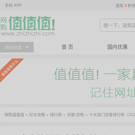
手机 APP
3
请用
秒
首 页
国内优惠
商品分类
网购值值值
>
好文攻略
>
排行榜
>
牙膏\牙粉
> 十大热门牙膏排行榜（20