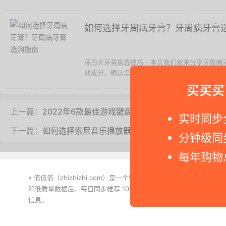
如何选择牙周病牙膏？牙周病牙膏
牙周炎牙膏挑选技巧 - 本文我们就来分享牙周
效成分、确认是否含有杀菌力高的成分，「IPMP
买买买
上一篇：
2022年6款最佳游戏键盘推荐
实时同步
下一篇：
如何选择索尼音乐播放器？索尼音乐播放器选购指
分钟级同
每年购物
» 值值值（zhizhizhi.com）是一个特价搜索引擎。我们实时
和低质量数据后，每日同步推荐 1000+ 高性价比商品和打折促销
信息。
下载值值值App