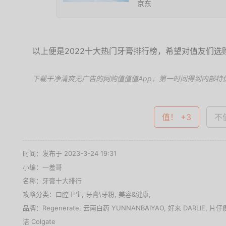
京东
以上便是2022十大热门牙膏排行榜，希望对值友们选
下载干净清爽无广告的
网购值值值App
，第一时间得到内部特
值！ +3
不值
时间：发布于 2023-3-24 19:31
小编：一羞哥
名称：
牙膏十大排行
攻略分类：
口腔卫生
,
牙膏\牙粉
,
美容&健康
,
品牌：
Regenerate
,
云南白药 YUNNANBAIYAO
,
好来 DARLIE
,
片仔
洁 Colgate