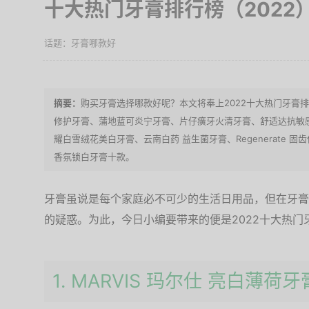
十大热门牙膏排行榜（2022
牙膏哪款好
购买牙膏选择哪款好呢？本文将奉上2022十大热门牙膏排
修护牙膏、蒲地蓝可炎宁牙膏、片仔癀牙火清牙膏、舒适达抗敏感专
耀白雪绒花美白牙膏、云南白药 益生菌牙膏、Regenerate
香氛锁白牙膏十款。
牙膏虽说是每个家庭必不可少的生活日用品，但在牙膏
的疑惑。为此，今日小编要带来的便是2022十大热
1. MARVIS 玛尔仕 亮白薄荷牙