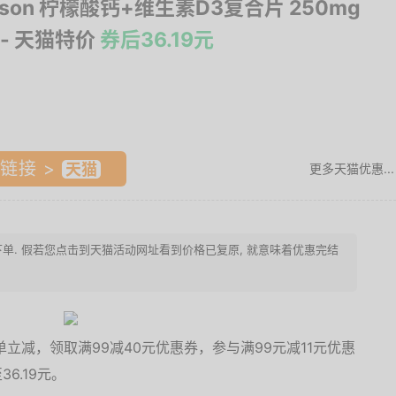
eson 柠檬酸钙+维生素D3复合片 250mg
- 天猫特价
券后36.19元
链接 >
更多天猫优惠...
紧下单. 假若您点击到天猫活动网址看到价格已复原, 就意味着优惠完结
立减，领取满99减40元优惠券，参与满99元减11元优惠
6.19元。