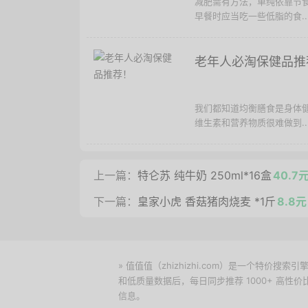
减肥需有方法，单纯依靠节
早餐时应当吃一些低脂的食..
老年人必淘保健品推
我们都知道均衡膳食是身体
维生素和营养物质很难做到..
上一篇：
特仑苏 纯牛奶 250ml*16盒
40.7
下一篇：
皇家小虎 香菇猪肉烧麦 *1斤
8.8元
» 值值值（zhizhizhi.com）是一个特
和低质量数据后，每日同步推荐 1000+ 高
信息。
下载值值值App