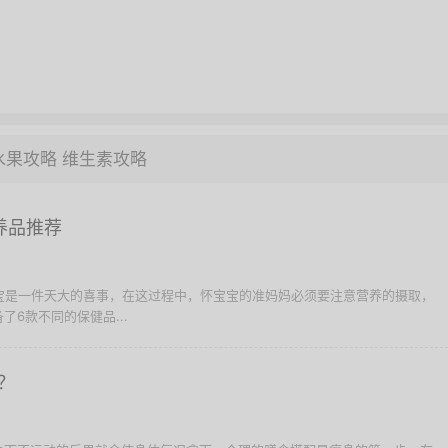
水果攻略
维生素攻略
养品推荐
宝宝是一件天大的喜事，在这过程中，怀宝宝的准妈妈必须要注意营养的摄取，
6款不同的保健品...
？