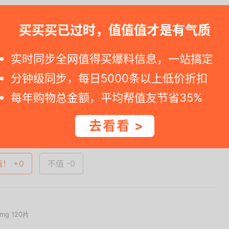
e=m%3D2%26s%3D7tcNQxZJCLFw4vFB6t2Z2ue....
买买买已过时，值值值才是有气质
减11元
实时同步全网值得买爆料信息，一站搞定
分钟级同步，每日5000条以上低价折扣
一时间得到内部特价；点此
领取隐藏优惠券
，先领券再下单。
每年购物总金额，平均帮值友节省35%
查看完整图文 >
去看看 >
值！ +0
不值 -0
mg 120片