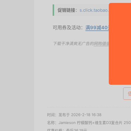
促销链接
：
s.click.taobao.com/t?
可用券及活动：
满99减40元
、满99元
下载干净清爽无广告的
网购值值值App
，第
去
时间：发布于 2026-2-18 16:38
名称：
Jamieson 柠檬酸钙+维生素D3复合片 250
优惠价格：
券后36.19元