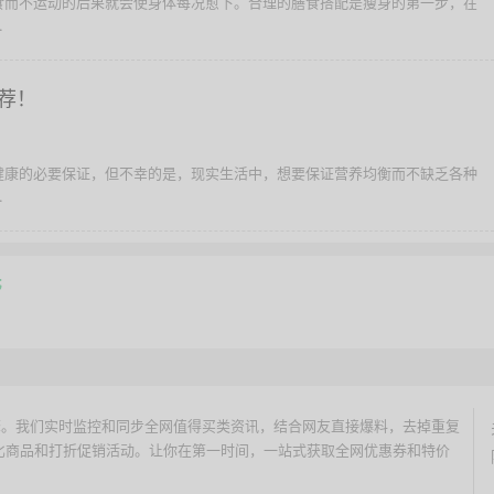
食而不运动的后果就会使身体每况愈下。合理的膳食搭配是瘦身的第一步，在
.
荐！
健康的必要保证，但不幸的是，现实生活中，想要保证营养均衡而不缺乏各种
.
元
价搜索引擎。我们实时监控和同步全网值得买类资讯，结合网友直接爆料，去掉重复
性价比商品和打折促销活动。让你在第一时间，一站式获取全网优惠券和特价