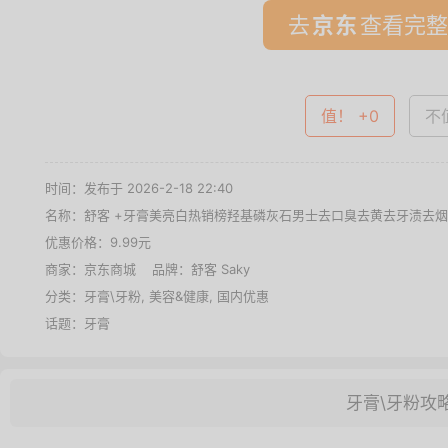
去
查看完整
值！ +0
不值
时间：发布于 2026-2-18 22:40
名称：
舒客 +牙膏美亮白热销榜羟基磷灰石男士去口臭去黄去牙渍去
优惠价格：
9.99元
商家：
京东商城
品牌：
舒客 Saky
分类：
牙膏\牙粉
,
美容&健康
,
国内优惠
话题：
牙膏
牙膏\牙粉攻