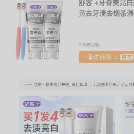
舒客 +牙膏美亮
黄去牙渍去烟茶渍
6 月前更新
值达链接 >
++-- 注意 - 优惠价会失效, 请赶紧动手. 若您查看京东活动网页