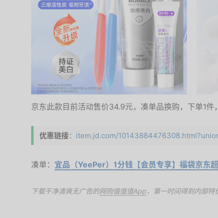
京东此款目前活动售价34.9元，凑单品换购，下单1件，
优惠链接
：
item.jd.com/10143884476308.html?union
凑单：
宜品（YeePer）1分钱【会员专享】福袋京东
下载干净清爽无广告的
网购值值值App
，第一时间得到内部特