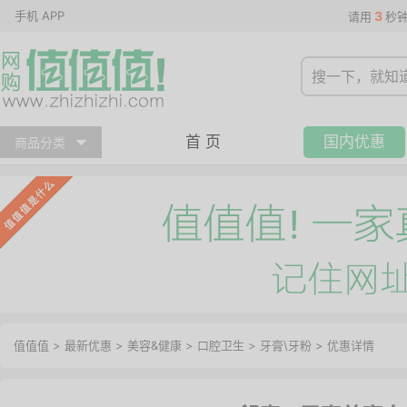
手机 APP
3
请用
秒
首 页
国内优惠
商品分类
值值值
>
最新优惠
>
美容&健康
>
口腔卫生
>
牙膏\牙粉
>
优惠详情