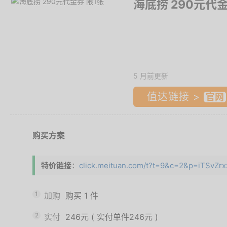
海底捞 290元代金
5 月前更新
值达链接 >
购买方案
特价链接
：
click.meituan.com/t?t=9&c=2&p=iTSvZrx
1
加购
购买
1
件
2
实付
246元
(
实付单件246元
)