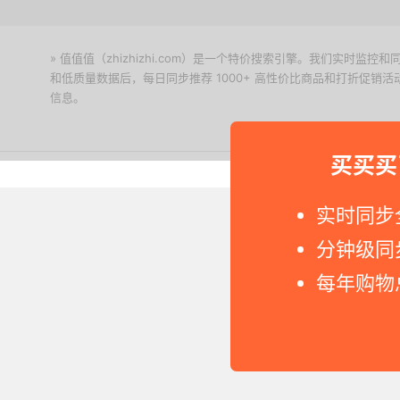
» 值值值（zhizhizhi.com）是一个特价搜索引擎。我们实时
和低质量数据后，每日同步推荐 1000+ 高性价比商品和打折促销
信息。
下载值值值App
买买买
Copyright © 2011-2026 网
实时同步
分钟级同
每年购物