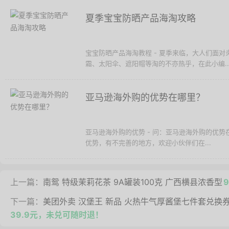
夏季宝宝防晒产品海淘攻略
宝宝防晒产品海淘教程 - 夏季来临，大人们面
霜、太阳伞、遮阳帽等淘的不亦热乎，在此小编..
亚马逊海外购的优势在哪里？
亚马逊海外购的优势 - 问：亚马逊海外购的优
优势，有不完善的地方，欢迎小伙伴们在...
上一篇：
南鸳 特级茉莉花茶 9A罐装100克 广西横县浓香型
9
下一篇：
美团外卖 汉堡王 新品 火热牛气厚酱堡七件套兑换券
39.9元，未兑可随时退！