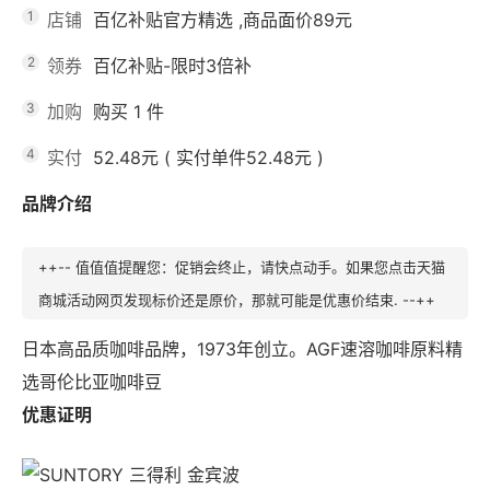
1
店铺
百亿补贴官方精选
,商品面价
89元
2
领券
百亿补贴-限时3倍补
3
加购
购买
1
件
4
实付
52.48元
(
实付单件52.48元
)
品牌介绍
++-- 值值值提醒您：促销会终止，请快点动手。如果您点击天猫
商城活动网页发现标价还是原价，那就可能是优惠价结束. --++
日本高品质咖啡品牌，1973年创立。AGF速溶咖啡原料精
选哥伦比亚咖啡豆
优惠证明