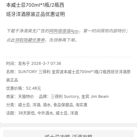
下载干净清爽无广告的
网购值值值App
，第一时间得到内部特价；
点此
领取隐藏优惠券
，先领券再下单。
时间：发布于 2026-3-7 07:36
名称：
SUNTORY 三得利 金宾波本威士忌700ml*1瓶/2瓶西班牙洋酒原
装正品
优惠价格：
52.48元
商家：
天猫特价
品牌：
三得利 Suntory
,
金宾 Jim Beam
分类：
威士忌
,
洋酒
,
酒水
,
食品保健品
,
淘实惠
话题：
38天新低
,
中外酒水
,
威士忌
,
洋酒