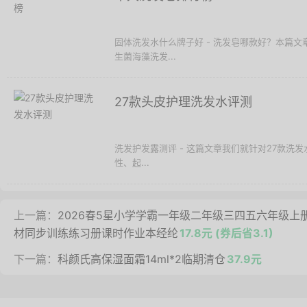
固体洗发水什么牌子好 - 洗发皂哪款好？本篇文
生菌海藻洗发...
27款头皮护理洗发水评测
洗发护发露测评 - 这篇文章我们就针对27款
性、起...
上一篇：
2026春5星小学学霸一年级二年级三四五六年级
材同步训练练习册课时作业本经纶
17.8元 (券后省3.1)
下一篇：
科颜氏高保湿面霜14ml*2临期清仓
37.9元