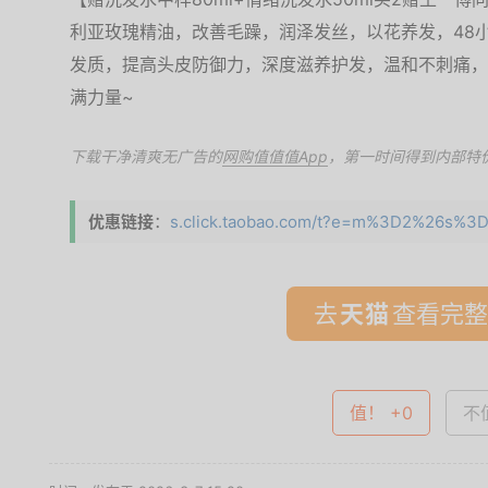
利亚玫瑰精油，改善毛躁，润泽发丝，以花养发，48小
发质，提高头皮防御力，深度滋养护发，温和不刺痛，
满力量~
下载干净清爽无广告的
网购值值值App
，第一时间得到内部特
优惠链接
：
s.click.taobao.com/t?e=m%3D2%26s%3D
去
查看完整
值！ +0
不值