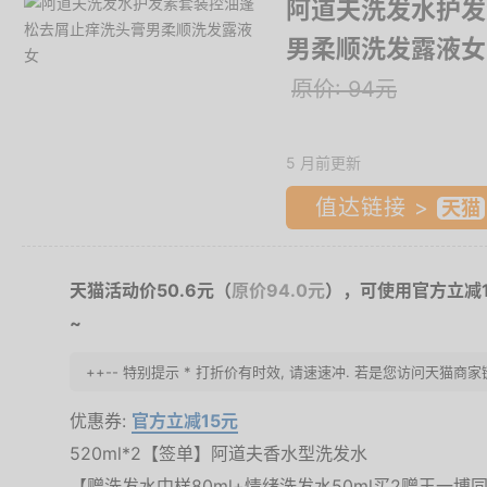
阿道夫洗发水护发
男柔顺洗发露液女
原价: 94元
5 月前更新
值达链接 >
天猫活动价50.6元（
原价94.0元
），可使用官方立减
~
++-- 特别提示 * 打折价有时效, 请速速冲. 若是您访问天猫商
优惠券:
官方立减15元
520ml*2【签单】阿道夫香水型洗发水
【赠洗发水中样80ml+情绪洗发水50ml买2赠王一