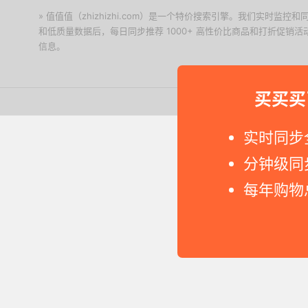
» 值值值（zhizhizhi.com）是一个特价搜索引擎。我们实时
和低质量数据后，每日同步推荐 1000+ 高性价比商品和打折促销
信息。
下载值值值App
买买买
Copyright © 2011-2026 网
实时同步
分钟级同
每年购物