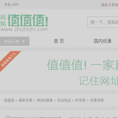
手机 APP
3
请用
秒
首 页
国内优惠
商品分类
值值值
>
最新优惠
>
美容&健康
>
洗浴用品
>
护发素
>
优惠详情