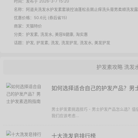
时间：发布于 2026-3-7 15:20
名称：
阿道夫洗发水护发素套装控油蓬松去屑止痒洗头膏男柔顺洗发露
优惠价格：
50.6元 (券后省15)
商家：
天猫特价
分类：
护发素
,
洗发水
,
美容&健康
,
淘实惠
话题：
护发
,
护发素
,
洗发
,
洗发护发
,
洗发水
,
美发护发
护发素攻略
洗发
如何选择适合自己的护发产品？男
男士护发素挑选技巧 - 男士护发产品怎么选？
我们应该考虑...
十大洗发皂排行榜