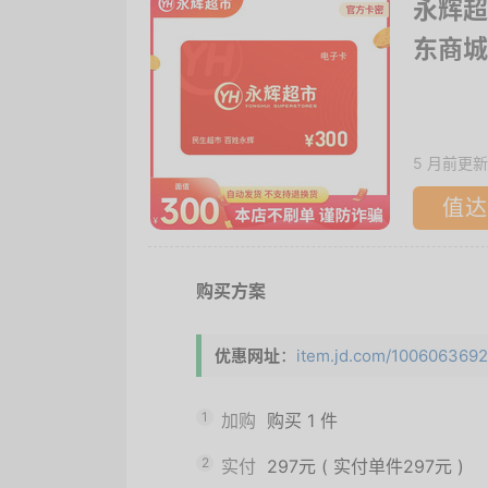
永辉超
东商城
5 月前更新
值达
购买方案
优惠网址
：
item.jd.com/10060636922
1
加购
购买
1
件
2
实付
297元
(
实付单件297元
)