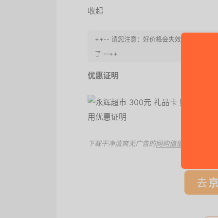
收起
++-- 请您注意：好价格会失效, 请速度
了 --++
优惠证明
下载干净清爽无广告的
网购值值值App
，第
去