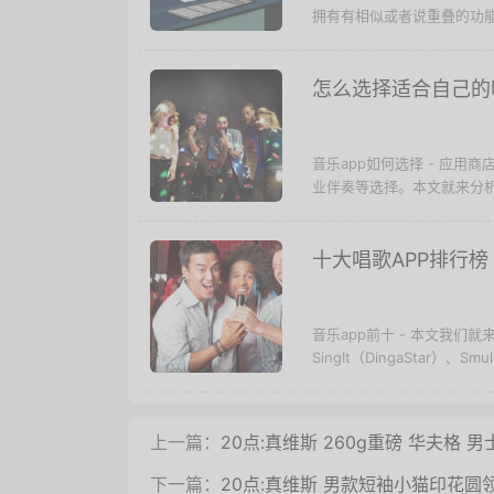
拥有有相似或者说重叠的功能
怎么选择适合自己的唱
音乐app如何选择 - 应
业伴奏等选择。本文就来分析
十大唱歌APP排行榜
音乐app前十 - 本文我们就
SingIt（DingaStar）、Sm
上一篇：
20点:真维斯 260g重磅 华夫格 
下一篇：
20点:真维斯 男款短袖小猫印花圆