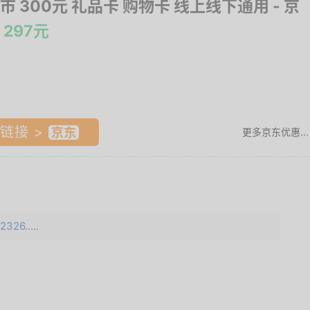
市 300元 礼品卡 购物卡 线上线下通用
- 京
297元
链接 >
更多京东优惠...
326.....