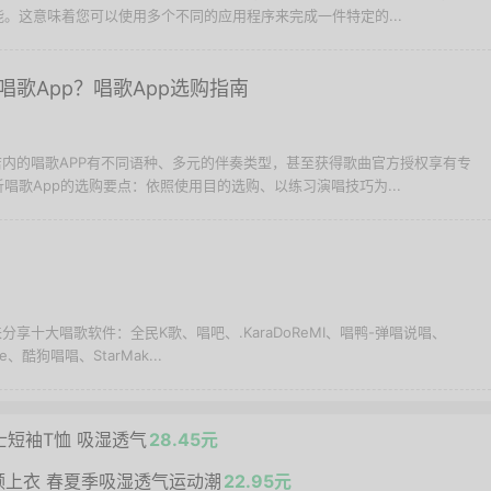
。这意味着您可以使用多个不同的应用程序来完成一件特定的...
歌App？唱歌App选购指南
用商店内的唱歌APP有不同语种、多元的伴奏类型，甚至获得歌曲官方授权享有专
唱歌App的选购要点：依照使用目的选购、以练习演唱技巧为...
来分享十大唱歌软件：全民K歌、唱吧、.KaraDoReMI、唱鸭-弹唱说唱、
ule、酷狗唱唱、StarMak...
男士短袖T恤 吸湿透气
28.45元
领上衣 春夏季吸湿透气运动潮
22.95元