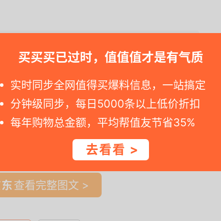
买之。假若您点击到京东商城详情网页显示标价已复原, 说明好价格停止
买买买已过时，值值值才是有气质
实时同步全网值得买爆料信息，一站搞定
分钟级同步，每日5000条以上低价折扣
每年购物总金额，平均帮值友节省35%
一时间得到内部特价；点此
领取隐藏优惠券
，先领券再下单。
去看看 >
查看完整图文 >