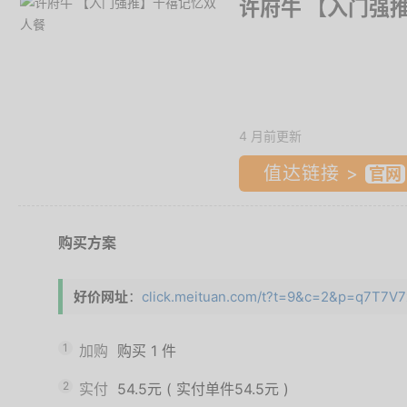
许府牛 【入门强
4 月前更新
值达链接 >
购买方案
好价网址
：
click.meituan.com/t?t=9&c=2&p=q7T7V7x
1
加购
购买
1
件
2
实付
54.5元
(
实付单件54.5元
)