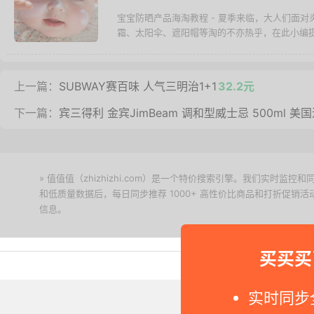
宝宝防晒产品海淘教程 - 夏季来临，大人们面
霜、太阳伞、遮阳帽等淘的不亦热乎，在此小编
上一篇：
SUBWAY赛百味 人气三明治1+1
32.2元
下一篇：
宾三得利 金宾JimBeam 调和型威士忌 500ml 美
» 值值值（zhizhizhi.com）是一个特价搜索引擎。我们实时
和低质量数据后，每日同步推荐 1000+ 高性价比商品和打折促销
信息。
下载值值值App
买买买
Copyright © 2011-2026 网
实时同步