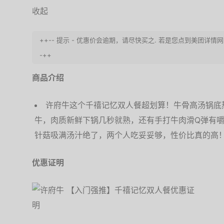
收起
++-- 提示 - 优惠价会逾期，请尽快买之. 若是您点到美团详情
-++
商品介绍
许府牛这个千禧记忆双人餐超划算！牛骨高汤锅底
牛，肉质新鲜下锅几秒就熟，还有手打牛肉滑Q弹有嚼
针菇吸满汤汁绝了，两个人吃妥妥够，性价比真的高
优惠证明