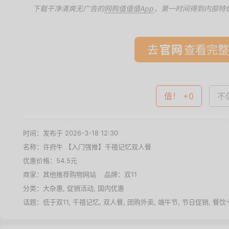
下载干净清爽无广告的
网购值值值App
，第一时间得到内部特
去
查看完整
值！ +0
不值
时间：发布于 2026-3-18 12:30
名称：
许府牛 【入门强推】千禧记忆双人餐
优惠价格：
54.5元
商家：其他推荐购物网站 品牌：
双11
分类：
大杂惠
,
促销活动
,
国内优惠
话题：
低于双11
,
千禧记忆
,
双人餐
,
团购外卖
,
端午节
,
节日促销
,
餐饮