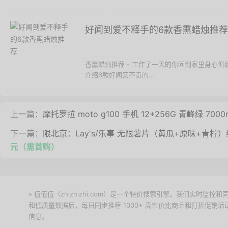
好闻到爱不释手的6款香熏蜡烛推荐
香薰蜡烛推荐 - 工作了一天的你回到家里身心
介绍6款好闻又不贵的...
上一篇：
摩托罗拉 moto g100 手机 12+256G 青峰绿 700
下一篇：
限北京：Lay's/乐事 无限薯片（黄瓜+原味+青柠）组
元（需首购）
» 值值值（zhizhizhi.com）是一个特价搜索引擎。我们实时
和低质量数据后，每日同步推荐 1000+ 高性价比商品和打折促销
信息。
下载值值值App