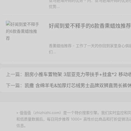
亚马逊海外购的优势 - 问：亚马逊海外购的优
优势...
好闻到爱不释手的6款香熏蜡烛推荐
香薰蜡烛推荐 - 工作了一天的你回到家里身心
们...
上一篇：
厨房小推车置物架 3层亚克力带扶手+挂盒*2 移动
下一篇：
凯撒 含绵羊毛&加厚灯芯绒男士品牌双狮直筒长裤
» 值值值（zhizhizhi.com）是一个特价搜索引擎。我们实时
和低质量数据后，每日同步推荐 1000+ 高性价比商品和打折促销
信息。
下载值值值App