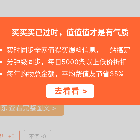
赶紧冲。假如您查看京东商城商品链接显示价格已恢复，说明便宜价逾期
买买买已过时，值值值才是有气质
实时同步全网值得买爆料信息，一站搞定
分钟级同步，每日5000条以上低价折扣
每年购物总金额，平均帮值友节省35%
一时间得到内部特价；点此
领取隐藏优惠券
，先领券再下单。
去看看 >
查看完整图文 >
值！ +0
不值 -0