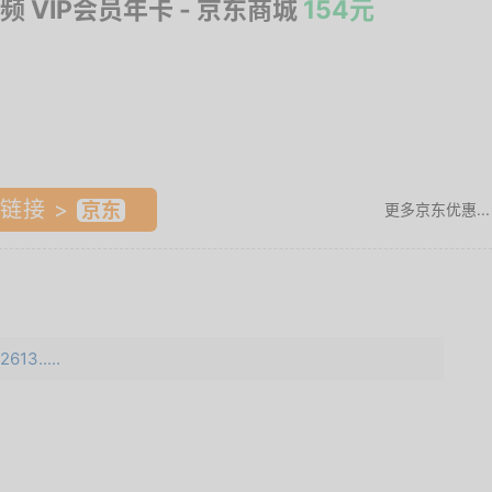
频 VIP会员年卡
- 京东商城
154元
链接 >
更多京东优惠...
613.....