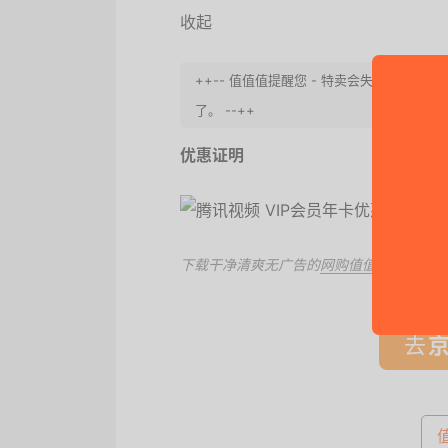
收起
++-- 值值值提醒您 - 特卖会失效，请
了。 --++
优惠证明
下载干净清爽无广告的
网购值值值App
，第
去