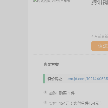
腾讯视
4 月前更新
值达
购买方案
特价网址
：
item.jd.com/10214405352
1
加购
购买
1
件
2
实付
154元
(
实付单件154元
)