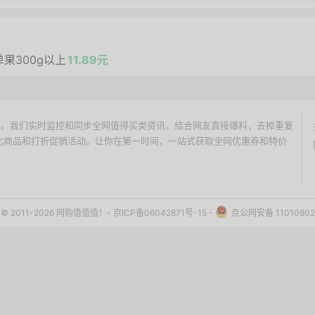
单果300g以上
11.89元
价搜索引擎。我们实时监控和同步全网值得买类资讯，结合网友直接爆料，去掉重复
性价比商品和打折促销活动。让你在第一时间，一站式获取全网优惠券和特价
ht © 2011-2026 网购值值值！-
京ICP备06042871号-15
-
京公网安备 11010802