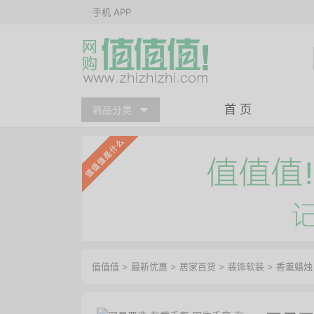
手机 APP
首 页
商品分类
值值值
>
最新优惠
>
居家百货
>
装饰软装
>
香薰蜡烛