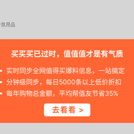
买买买已过时，值值值才是有气质
实时同步全网值得买爆料信息，一站搞定
分钟级同步，每日5000条以上低价折扣
每年购物总金额，平均帮值友节省35%
去看看 >