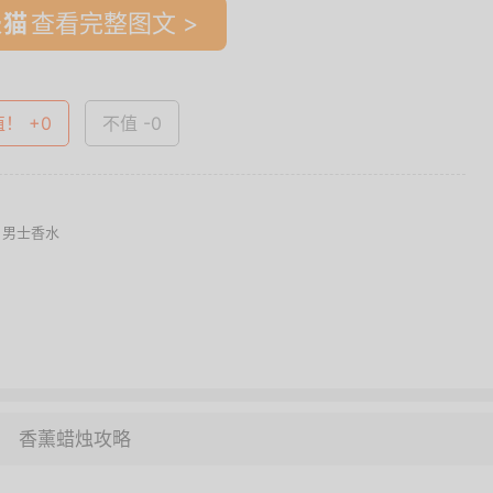
查看完整图文 >
值！ +0
不值 -0
 男士香水
香薰蜡烛攻略