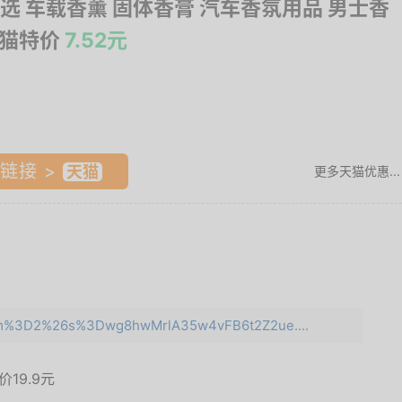
选 车载香薰 固体香膏 汽车香氛用品 男士香
天猫特价
7.52元
链接 >
更多天猫优惠...
?e=m%3D2%26s%3Dwg8hwMrlA35w4vFB6t2Z2ue....
面价
19.9元