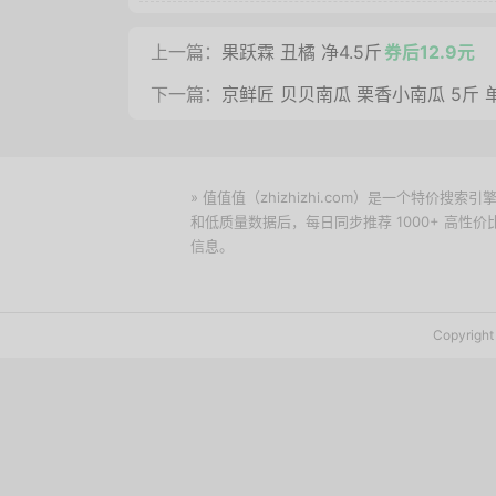
上一篇：
果跃霖 丑橘 净4.5斤
券后12.9元
下一篇：
京鲜匠 贝贝南瓜 栗香小南瓜 5斤 
» 值值值（zhizhizhi.com）是一个特
和低质量数据后，每日同步推荐 1000+ 高
信息。
下载值值值App
Copyrig