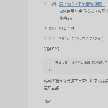
2
领券
满19减5（下单自动领取）
如何使用淘金币抵扣（截图
补贴5元
3
加购
购买
1
件
4
实付
7.52元
(
实付单件7.52元
)
品牌介绍
++-- 温馨提醒 - 折扣价会逾期, 请赶
-++
网易严选是网易旗下自营生活家居品
展开全部
收起