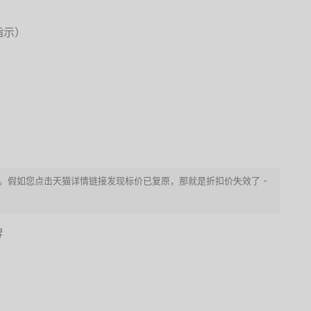
指示）
紧购买。假如您点击天猫详情链接发现标价已复原，那就是折扣价失效了 -
牌