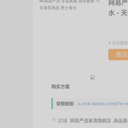
网易严
水
- 
4 月前更新
值达
购买方案
促销链接
：
s.click.taobao.com/t
1
店铺
网易严选家清旗舰店
,商品