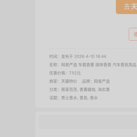
去
时间：发布于 2026-4-10 16:44
名称：
网易严选 车载香薰 固体香膏 汽车香氛用品
优惠价格：
7.52元
商家：
天猫特价
品牌：
网易严选
分类：
居家百货
,
香薰蜡烛
,
淘实惠
话题：
男士香水
,
香氛
,
香水