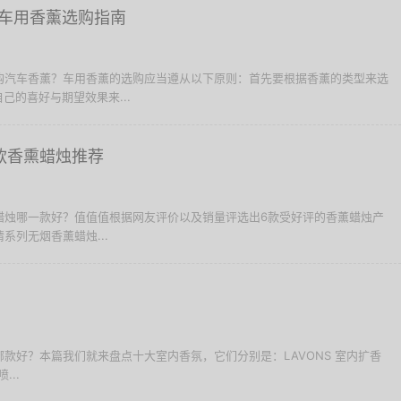
车用香薰选购指南
选购汽车香薰？车用香薰的选购应当遵从以下原则：首先要根据香薰的类型来选
己的喜好与期望效果来...
款香熏蜡烛推荐
薰蜡烛哪一款好？值值值根据网友评价以及销量评选出6款受好评的香薰蜡烛产
情系列无烟香薰蜡烛...
氛哪款好？本篇我们就来盘点十大室内香氛，它们分别是：LAVONS 室内扩香
...