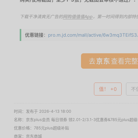
下载干净清爽无广告的
网购值值值App
，第一时间得到内部特
优惠链接
：
pro.m.jd.com/mall/active/6w3mq3TEifS3J
去
查看完整
值！ +0
不值
时间：发布于 2026-4-13 18:00
名称：
京东plus会员 每日领券 领2.01-2/3.1-3优惠券&785元plus超
优惠价格：
785元plus超级补贴
商家：
京东商城