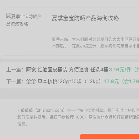
夏季宝宝防晒产品海淘攻略
夏季来临，大人们面对炎炎夏日的大太阳已经开
不亦热乎，在此小编提示：夏季防晒勿忘自家小
上一篇：
阿宽 红油面皮桶装 方便速食 任选4桶
3.16元/件
下一篇：
洽洽 草本核桃120g*10袋（1.2kg）
17.9元（合1.7
» 值值值（zhizhizhi.com）是一个特价搜索引擎。我们实时
和低质量数据后，每日同步推荐 1000+ 高性价比商品和打折促销
信息。
下载值值值App