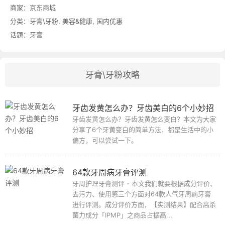
商家：
京东商城
分类：
牙膏\牙粉
,
美容&健康
,
国内优惠
话题：
牙膏
牙膏\牙粉攻略
牙齿发黄怎么办？牙齿美白的6个小妙招
牙齿发黄怎么办？牙齿发黄怎么变白？本文为大家
分享了6个牙黄变白的简单方法，都是生活中的小
偏方，可以尝试一下。
64款牙周病牙膏评测
牙周护理牙膏测评 - 本文我们就要根据成分评价、
去污力、使用感三个方面对64款人气牙周病牙膏
进行评测。成分评价方面，【实测结果】配合高杀
菌力成分「IPMP」之商品占据高...