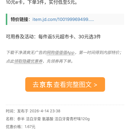
10元e卡，下单3件，实付低至5元。
特价链接
：
item.jd.com/100199969499.....
可用券及活动：每件返5元超市卡、30元选3件
下载干净清爽无广告的
网购值值值App
，第一时间得到内部特价；
点此
领取隐藏优惠券
，先领券再下单。
去
查看完整图文 >
时间：发布于 2026-4-14 23:38
名称：
参半 洁白牙膏 氨基酸 洁白牙膏青柠味120g
优惠价格：
1.67元